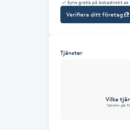
Syns gratis på bokadirekt.se
Babylights
Verifiera ditt företag
Balayage
Bambumassage
Tjänster
Barber
Barnklippning
BIAB
Vilka tjä
Tjänster går f
Blowout
Bottenfärg