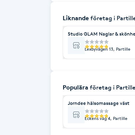
Brynformning
Liknande
företag
i Partill
Brynfärgning
Studio GLAM Naglar & skönh
Brynplockning
Lexbyvägen 13, Partille
Bröllopsuppsättning
C
Populära
företag
i Partill
Celluliter
Jorndee hälsomassage väst
Coachning
Eckens väg 4, Partille
Color correction