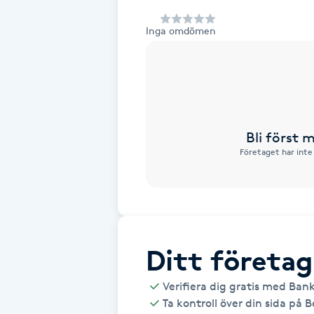
Alternativmedicin
Inga omdömen
Andningsmassage
Ansiktslyft utan kirurgi
Aromamassage
Bli först
Företaget har inte
Ashtanga Yoga
Ayurveda
Ayurvedisk Massage
Ditt företag
Verifiera dig gratis med Ban
Ansiktsbehandling djuprengörande
Ta kontroll över din sida på 
B