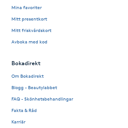
Eyeliner-tatuering
Mina favoriter
F
Mitt presentkort
Face framing
Mitt friskvårdskort
Faceliftmassage
Avboka med kod
Fet hårbotten
Bokadirekt
Fettreducering
Om Bokadirekt
Blogg - Beautylabbet
Fibromassage
FAQ - Skönhetsbehandlingar
Fillers
Fakta & Råd
Fotmassage
Karriär