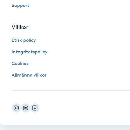
Support
Fotsvamp
Fotvård
Villkor
Etisk policy
Fransar
Integritetspolicy
Fransborttagning
Cookies
Fransfärgning
Allmänna villkor
Fransförlängning
Fransförlängning Megavolym
Fransförlängning Volym