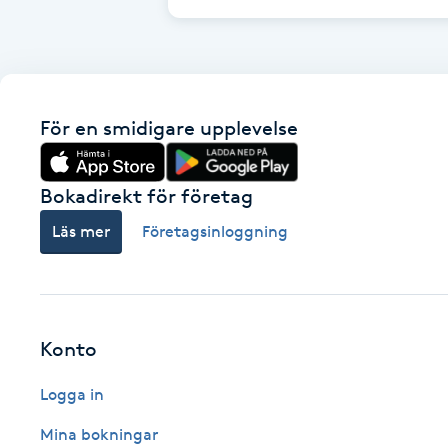
Cryoterapi
D
Damklippning
För en smidigare upplevelse
Dermapen
Bokadirekt för företag
Diamantslipning
Läs mer
Företagsinloggning
E
Enzympeeling
Extensions
Konto
Logga in
Extensions borttagning
Mina bokningar