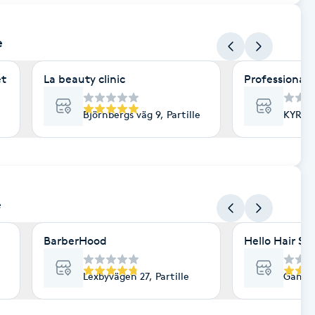
e
et
La beauty clinic
Professionail 
Björnbergs väg 9, Partille
KYRKTO
e
BarberHood
Hello Hair Sa
Lexbyvägen 27, Partille
Gamla 