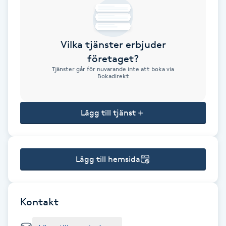
Brynformning
Vilka tjänster erbjuder
Brynfärgning
företaget?
Tjänster går för nuvarande inte att boka via
Brynplockning
Bokadirekt
Bröllopsuppsättning
Lägg till tjänst
C
Celluliter
Lägg till hemsida
Coachning
Color correction
Kontakt