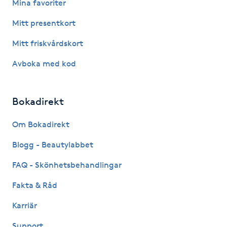
Mina favoriter
Fotsvamp
Mitt presentkort
Fotvård
Mitt friskvårdskort
Avboka med kod
Fransar
Fransborttagning
Bokadirekt
Fransfärgning
Om Bokadirekt
Blogg - Beautylabbet
Fransförlängning
FAQ - Skönhetsbehandlingar
Fransförlängning Megavolym
Fakta & Råd
Karriär
Fransförlängning Volym
Support