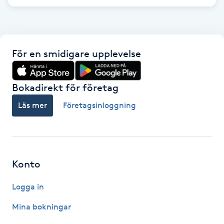
F
Face framing
För en smidigare upplevelse
Faceliftmassage
Bokadirekt för företag
Fet hårbotten
Läs mer
Företagsinloggning
Fettreducering
Fibromassage
Konto
Fillers
Logga in
Fotmassage
Mina bokningar