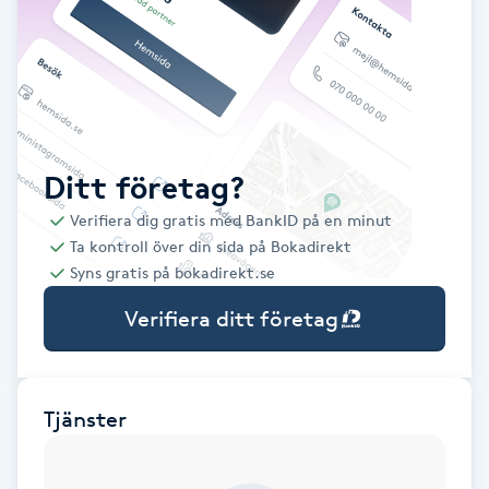
Babylights
Balayage
Bambumassage
Ditt företag?
Verifiera dig gratis med BankID på en minut
Barber
Ta kontroll över din sida på Bokadirekt
Syns gratis på bokadirekt.se
Barnklippning
Verifiera ditt företag
BIAB
Blowout
Tjänster
Bottenfärg