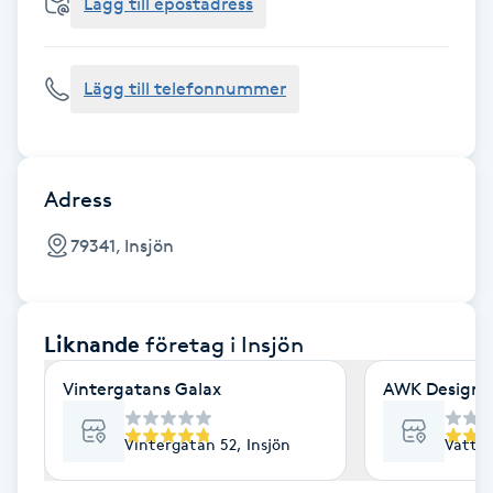
Cryoterapi
Lägg till epostadress
D
Lägg till telefonnummer
Damklippning
Dermapen
Adress
Diamantslipning
79341, Insjön
E
Enzympeeling
Liknande
företag
i Insjön
Extensions
Vintergatans Galax
AWK Designs
Extensions borttagning
Vintergatan 52, Insjön
Vattbe
Eyeliner-tatuering