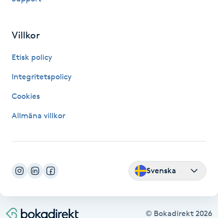
Fransk manikyr
Villkor
Fransrengöring
Etisk policy
Frekvensterapi
Integritetspolicy
Friskvård
Cookies
Allmäna villkor
Friskvårdsmassage
Frisör
Svenska
Funktionsanalys
Färgning
© Bokadirekt
2026