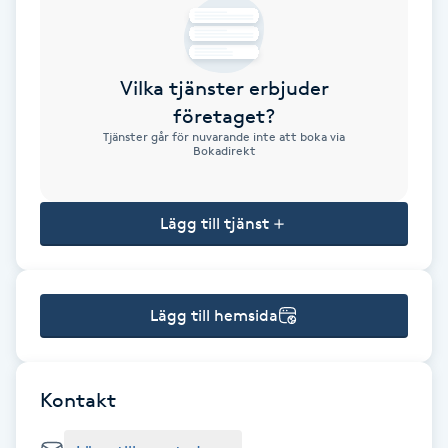
Brynformning
Vilka tjänster erbjuder
Brynfärgning
företaget?
Tjänster går för nuvarande inte att boka via
Brynplockning
Bokadirekt
Bröllopsuppsättning
Lägg till tjänst
C
Celluliter
Lägg till hemsida
Coachning
Color correction
Kontakt