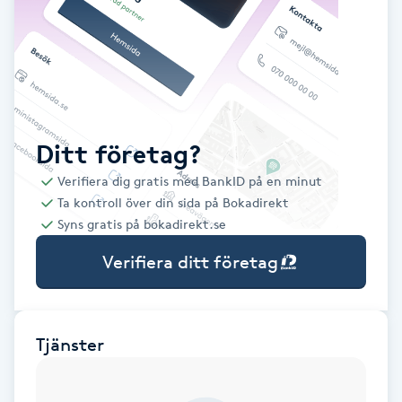
Babylights
Balayage
Bambumassage
Ditt företag?
Verifiera dig gratis med BankID på en minut
Barber
Ta kontroll över din sida på Bokadirekt
Syns gratis på bokadirekt.se
Barnklippning
Verifiera ditt företag
BIAB
Blowout
Tjänster
Bottenfärg