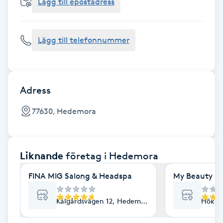
Cryoterapi
Lägg till epostadress
D
Lägg till telefonnummer
Damklippning
Dermapen
Adress
Diamantslipning
77630, Hedemora
E
Enzympeeling
Liknande
företag
i Hedemora
Extensions
FINA MIG Salong & Headspa
My Beauty Da
Extensions borttagning
Kålgårdsvägen 12, Hedemora
Hökar
Eyeliner-tatuering