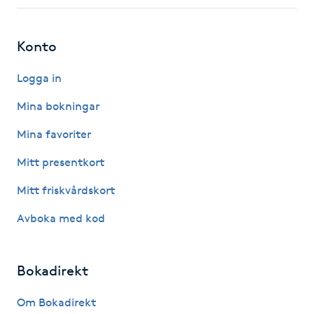
Fotsvamp
Konto
Fotvård
Logga in
Fransar
Mina bokningar
Fransborttagning
Mina favoriter
Mitt presentkort
Fransfärgning
Mitt friskvårdskort
Fransförlängning
Avboka med kod
Fransförlängning Megavolym
Bokadirekt
Fransförlängning Volym
Om Bokadirekt