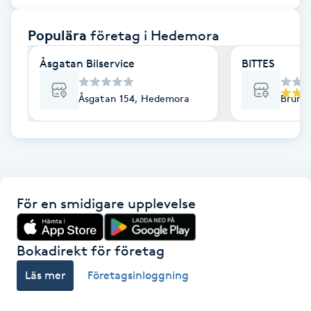
F
Populära
företag
i Hedemora
Face framing
Åsgatan Bilservice
BITTES
Faceliftmassage
Åsgatan 154, Hedemora
Brunn
Fet hårbotten
Fettreducering
För en smidigare upplevelse
Fibromassage
Fillers
Bokadirekt för företag
Läs mer
Företagsinloggning
Fotmassage