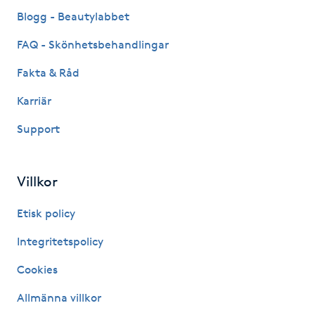
Fransk manikyr
Blogg - Beautylabbet
FAQ - Skönhetsbehandlingar
Fransrengöring
Fakta & Råd
Frekvensterapi
Karriär
Support
Friskvård
Friskvårdsmassage
Villkor
Frisör
Etisk policy
Integritetspolicy
Funktionsanalys
Cookies
Färgning
Allmänna villkor