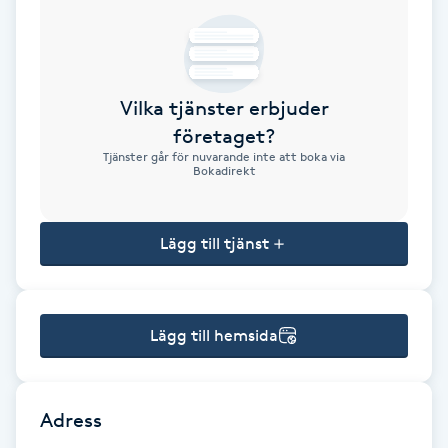
Brynformning
Brynfärgning
Vilka tjänster erbjuder
företaget?
Brynplockning
Tjänster går för nuvarande inte att boka via
Bokadirekt
Bröllopsuppsättning
C
Lägg till tjänst
Celluliter
Lägg till hemsida
Coachning
Color correction
Adress