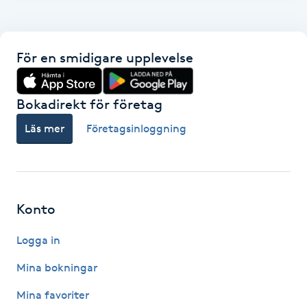
F
Face framing
För en smidigare upplevelse
Faceliftmassage
Bokadirekt för företag
Fet hårbotten
Läs mer
Företagsinloggning
Fettreducering
Fibromassage
Konto
Logga in
Fillers
Mina bokningar
Fotmassage
Mina favoriter