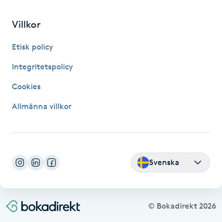
Fransk manikyr
Villkor
Fransrengöring
Etisk policy
Frekvensterapi
Integritetspolicy
Cookies
Friskvård
Allmänna villkor
Friskvårdsmassage
Frisör
Svenska
Funktionsanalys
Färgning
© Bokadirekt
2026