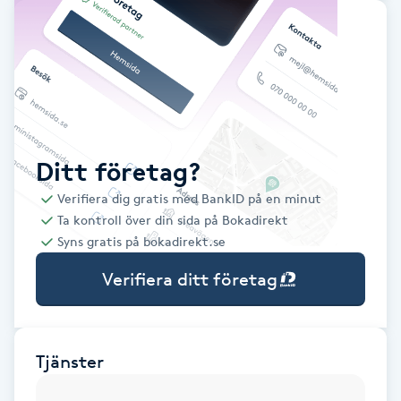
Babylights
Balayage
Bambumassage
Ditt företag?
Barber
Verifiera dig gratis med BankID på en minut
Ta kontroll över din sida på Bokadirekt
Barnklippning
Syns gratis på bokadirekt.se
Verifiera ditt företag
BIAB
Blowout
Tjänster
Bottenfärg