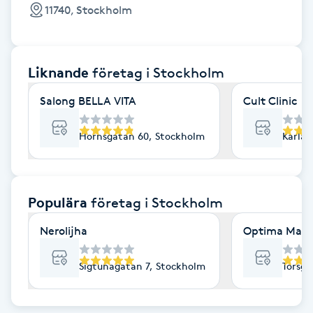
Cryoterapi
11740, Stockholm
D
Damklippning
Liknande
företag
i Stockholm
Dermapen
Salong BELLA VITA
Cult Clinic
Diamantslipning
Hornsgatan 60, Stockholm
Karlav
E
Enzympeeling
Populära
företag
i Stockholm
Nerolijha
Optima Mass
Extensions
Sigtunagatan 7, Stockholm
Torsga
Extensions borttagning
Eyeliner-tatuering