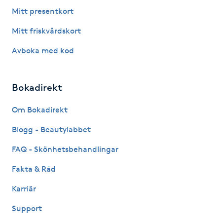
Fotsvamp
Mitt presentkort
Mitt friskvårdskort
Fotvård
Avboka med kod
Fransar
Bokadirekt
Fransborttagning
Om Bokadirekt
Fransfärgning
Blogg - Beautylabbet
Fransförlängning
FAQ - Skönhetsbehandlingar
Fakta & Råd
Fransförlängning Megavolym
Karriär
Fransförlängning Volym
Support