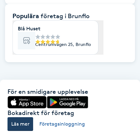
F
Populära
företag
i Brunflo
Face framing
Blå Huset
Faceliftmassage
Centrumvägen 25, Brunflo
Fet hårbotten
Fettreducering
För en smidigare upplevelse
Fibromassage
Fillers
Bokadirekt för företag
Läs mer
Företagsinloggning
Fotmassage