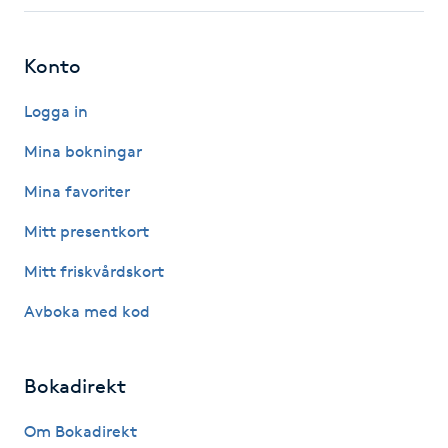
Fotsvamp
Konto
Fotvård
Logga in
Fransar
Mina bokningar
Fransborttagning
Mina favoriter
Mitt presentkort
Fransfärgning
Mitt friskvårdskort
Fransförlängning
Avboka med kod
Fransförlängning Megavolym
Bokadirekt
Fransförlängning Volym
Om Bokadirekt