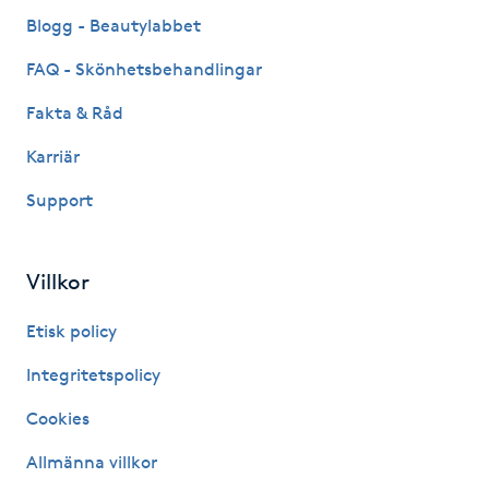
Fransk manikyr
Blogg - Beautylabbet
FAQ - Skönhetsbehandlingar
Fransrengöring
Fakta & Råd
Frekvensterapi
Karriär
Support
Friskvård
Friskvårdsmassage
Villkor
Frisör
Etisk policy
Integritetspolicy
Funktionsanalys
Cookies
Färgning
Allmänna villkor