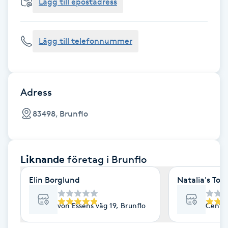
Cryoterapi
Lägg till epostadress
D
Lägg till telefonnummer
Damklippning
Dermapen
Adress
Diamantslipning
83498, Brunflo
E
Enzympeeling
Liknande
företag
i Brunflo
Extensions
Elin Borglund
Natalia's Tou
Extensions borttagning
von Essens väg 19, Brunflo
Centru
Eyeliner-tatuering