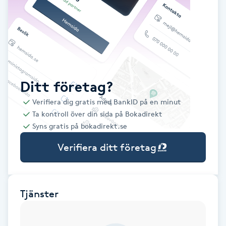
Babylights
Balayage
Bambumassage
Ditt företag?
Verifiera dig gratis med BankID på en minut
Barber
Ta kontroll över din sida på Bokadirekt
Syns gratis på bokadirekt.se
Barnklippning
Verifiera ditt företag
BIAB
Blowout
Tjänster
Bottenfärg