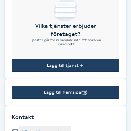
Brynformning
Vilka tjänster erbjuder
Brynfärgning
företaget?
Tjänster går för nuvarande inte att boka via
Brynplockning
Bokadirekt
Bröllopsuppsättning
Lägg till tjänst
C
Celluliter
Lägg till hemsida
Coachning
Color correction
Kontakt