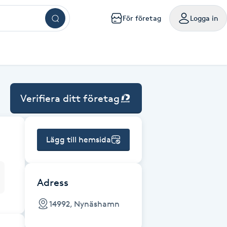
För företag
Logga in
ar
ngar
ingar
ingar
ingar
kningar
sökningar
g
mig
a mig
handling nära mig
sör Västerås
Browlift Stockholm
Naglar Västerås
Yoga Göteborg
Tatuering Göteborg
Massage Västerås
Microneedling Göteborg
mpanjer samlade på ett ställe
oka friskvårdstjänster på Bokadirekt
Använd hos över 10 000 specialister i hela landet
Verifiera ditt företag
m
lm
olm
holm
ockholm
handling Stockholm
isör Örebro
Browlift Göteborg
Naglar Örebro
Hot yoga Stockholm
Tatuering Malmö
Massage Örebro
Microneedling Malmö
ka sista minuten-tider med rabatt
nvänd hos över 4 500 utövare
Levereras digitalt eller hem i brevlådan
sta något nytt till bättre pris
iltigt till 30:e juni 2027
Gäller i 1 år från inköpsdatum
g
rg
org
teborg
handling Göteborg
isör Linköping
Browlift Malmö
Naglar Helsingborg
Hot yoga Malmö
Tandblekning Stockholm
Massage Linköping
LPG Stockholm
Lägg till hemsida
ö
lmö
handling Malmö
isör Jönköping
Microblading Stockholm
Spa Stockholm
Spraytan Stockholm
Massage Helsingborg
LPG Göteborg
tta en deal
öp
Köp
Mitt friskvårdskort
Mitt presentkort
ckholm
sala
ling Stockholm
Microblading Göteborg
Spa Göteborg
Spraytan Örebro
LPG Malmö
Adress
14992, Nynäshamn