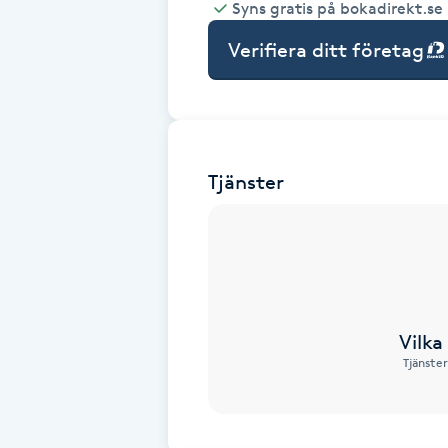
Syns gratis på bokadirekt.se
Babylights
Verifiera ditt företag
Balayage
Bambumassage
Tjänster
Barber
Barnklippning
BIAB
Vilka
Tjänster
Blowout
Bottenfärg