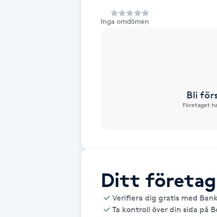
Alternativmedicin
Inga omdömen
Andningsmassage
Ansiktslyft utan kirurgi
Aromamassage
Bli fö
Företaget ha
Ashtanga Yoga
Ayurveda
Ayurvedisk Massage
Ditt företag
Verifiera dig gratis med Ban
Ansiktsbehandling djuprengörande
Ta kontroll över din sida på 
B