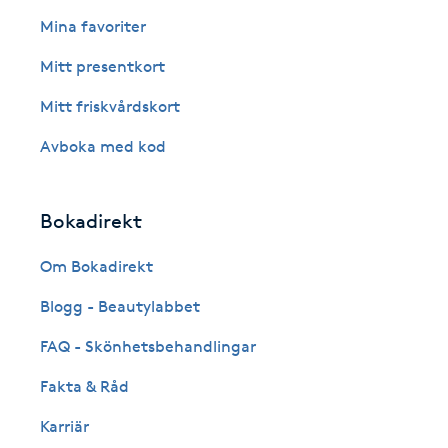
Eyeliner-tatuering
Mina favoriter
F
Mitt presentkort
Face framing
Mitt friskvårdskort
Faceliftmassage
Avboka med kod
Fet hårbotten
Bokadirekt
Fettreducering
Om Bokadirekt
Blogg - Beautylabbet
Fibromassage
FAQ - Skönhetsbehandlingar
Fillers
Fakta & Råd
Fotmassage
Karriär