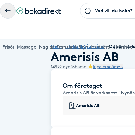
Frisör
Massage
Naglar
Fransar & Bryn
Hudvård
Skönhet
Hälsa
A
Populära friskvårdstjänster
Populärt att boka
Populära Dealskategorier
Hem
Hälsa & Sjukvård
Öppen Häls
Frisör
Massage
Naglar
Fransar & Bryn
Hudvård
Skönhet
Amerisis AB
Massage
Frisör
Frisör
Koppningsmassage
Manikyr
Lashlift
Microblading
Yoga
Akne
Boka klippning, färg, balayage eller barberare - allt
Thaimassage, gravidmassage, koppning eller klassisk
Manikyr, nagelförlängning, akryl eller gellack - boka
Lashlift, browlift, fransförlängning och trådning - få
Ansiktsbehandling, microneedling, Dermapen eller
Spraytan, fillers, tandblekning eller makeup -
Akupunktur, kiropraktik, yoga eller samtalsterapi -
Thaimassage
Massage
Barberare
Taktil massage
Hudvård
Browlift
Spa
Hot yoga
14992
nynäshamn
Inga omdömen
för ditt hår på ett ställe.
- hitta rätt behandling här.
dina naglar hos proffs.
form och färg med stil.
LPG - boka din hudvård nu.
upptäck skönhetsbehandlingar här.
boka din väg till välmående.
Aknebehandling
Ansiktsmassage
Thaimassage
Massage
Naprapati
Ansiktsbehandling
Naglar
Piercing
Akupunktur
Frisör nära mig
Massage nära mig
Naglar nära mig
Fransar & Bryn nära mig
Hudvård nära mig
Skönhet nära mig
Hälsa nära mig
Om företaget
Fotmassage
Ansiktsmassage
Hudvård
Kiropraktik
Microneedling
Manikyr
Spraytan
Samtalsterapi
Akrylnaglar
Amerisis AB är verksamt i Nynäs
Lymfmassage
Naglar
Ansiktsbehandling
Träning
Lashlift
Pedikyr
Amerisis AB
Akupressur
Gravidmassage
Pedikyr
Personlig träning (PT)
Browlift
Akupunktur