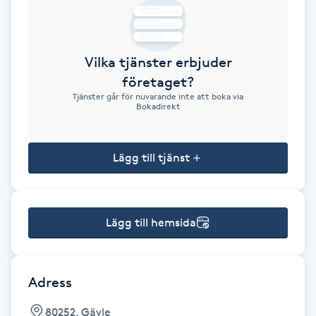
Brynformning
Vilka tjänster erbjuder
Brynfärgning
företaget?
Tjänster går för nuvarande inte att boka via
Brynplockning
Bokadirekt
Bröllopsuppsättning
Lägg till tjänst
C
Celluliter
Lägg till hemsida
Coachning
Color correction
Adress
80252, Gävle