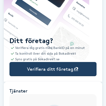
Babylights
Balayage
Bambumassage
Ditt företag?
Verifiera dig gratis med BankID på en minut
Barber
Ta kontroll över din sida på Bokadirekt
Syns gratis på bokadirekt.se
Barnklippning
Verifiera ditt företag
BIAB
Blowout
Tjänster
Bottenfärg