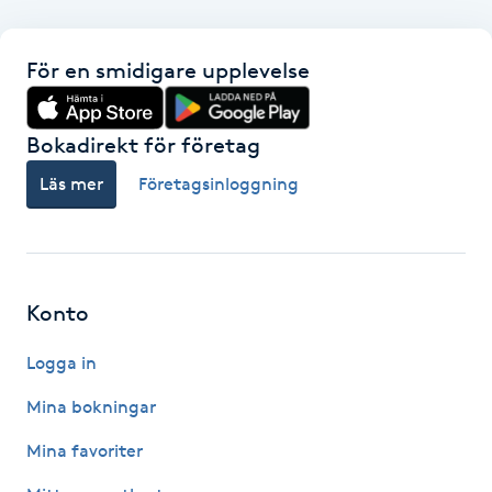
F
För en smidigare upplevelse
Face framing
Bokadirekt för företag
Faceliftmassage
Läs mer
Företagsinloggning
Fet hårbotten
Fettreducering
Konto
Fibromassage
Logga in
Fillers
Mina bokningar
Mina favoriter
Fotmassage