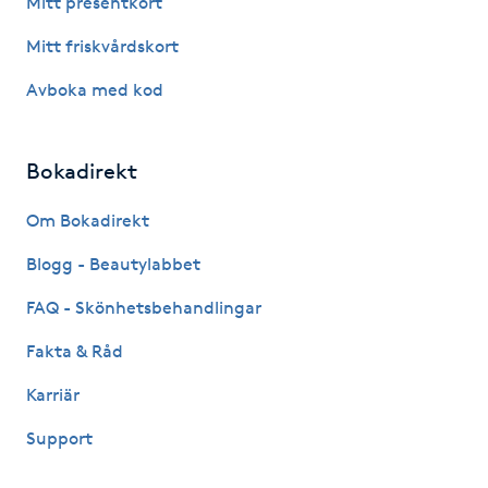
Mitt presentkort
Fotsvamp
Mitt friskvårdskort
Fotvård
Avboka med kod
Fransar
Bokadirekt
Fransborttagning
Om Bokadirekt
Blogg - Beautylabbet
Fransfärgning
FAQ - Skönhetsbehandlingar
Fransförlängning
Fakta & Råd
Fransförlängning Megavolym
Karriär
Support
Fransförlängning Volym