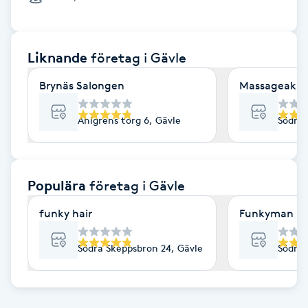
Cryoterapi
D
Liknande
företag
i Gävle
Damklippning
Brynäs Salongen
Massageakut
Dermapen
Ahlgrens torg 6, Gävle
Södra 
Diamantslipning
E
Populära
företag
i Gävle
Enzympeeling
funky hair
Funkyman
Extensions
Södra Skeppsbron 24, Gävle
Södra 
Extensions borttagning
Eyeliner-tatuering