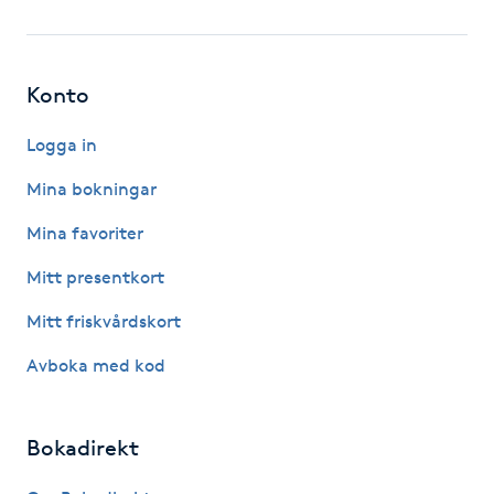
Fotsvamp
Fotvård
Konto
Fransar
Logga in
Mina bokningar
Fransborttagning
Mina favoriter
Fransfärgning
Mitt presentkort
Mitt friskvårdskort
Fransförlängning
Avboka med kod
Fransförlängning Megavolym
Bokadirekt
Fransförlängning Volym