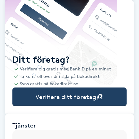
Babylights
Balayage
Bambumassage
Ditt företag?
Barber
Verifiera dig gratis med BankID på en minut
Ta kontroll över din sida på Bokadirekt
Barnklippning
Syns gratis på bokadirekt.se
Verifiera ditt företag
BIAB
Blowout
Tjänster
Bottenfärg