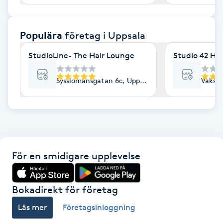
F
Populära
företag
i Uppsala
Face framing
StudioLine- The Hair Lounge
Studio 42 Ha
Faceliftmassage
Sysslomansgatan 6c, Uppsala
Vaksal
Fet hårbotten
Fettreducering
Fibromassage
För en smidigare upplevelse
Fillers
Bokadirekt för företag
Fotmassage
Läs mer
Företagsinloggning