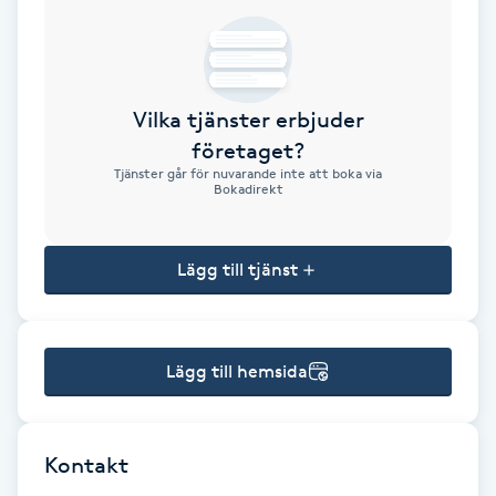
Brynformning
Brynfärgning
Vilka tjänster erbjuder
företaget?
Brynplockning
Tjänster går för nuvarande inte att boka via
Bokadirekt
Bröllopsuppsättning
C
Lägg till tjänst
Celluliter
Lägg till hemsida
Coachning
Color correction
Kontakt