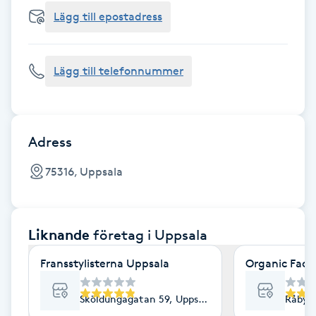
Cryoterapi
Lägg till epostadress
D
Damklippning
Lägg till telefonnummer
Dermapen
Diamantslipning
Adress
E
75316, Uppsala
Enzympeeling
Liknande
företag
i Uppsala
Extensions
Fransstylisterna Uppsala
Organic Face
Extensions borttagning
Sköldungagatan 59, Uppsala
Råbyvä
Eyeliner-tatuering