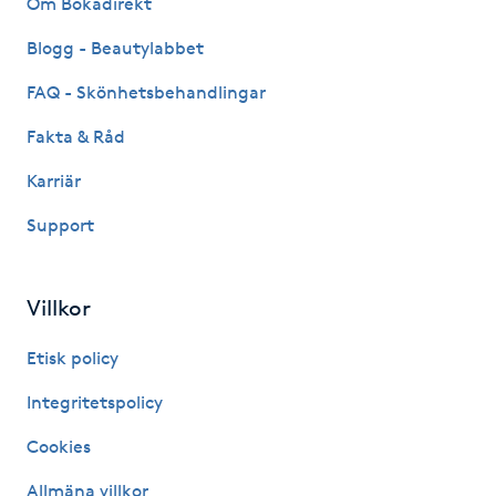
Om Bokadirekt
Fransk manikyr
Blogg - Beautylabbet
Fransrengöring
FAQ - Skönhetsbehandlingar
Fakta & Råd
Frekvensterapi
Karriär
Friskvård
Support
Friskvårdsmassage
Villkor
Frisör
Etisk policy
Funktionsanalys
Integritetspolicy
Cookies
Färgning
Allmäna villkor