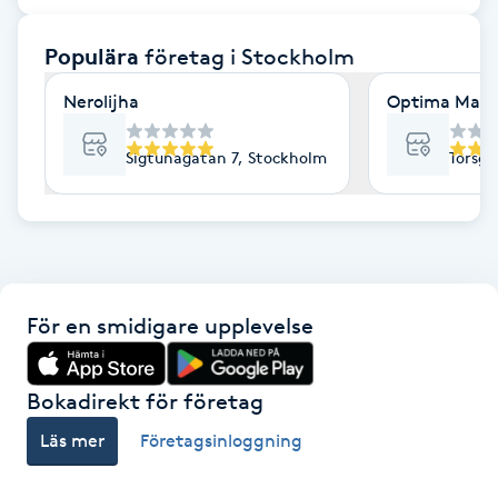
F
Populära
företag
i Stockholm
Face framing
Nerolijha
Optima Mass
Faceliftmassage
Sigtunagatan 7, Stockholm
Torsga
Fet hårbotten
Fettreducering
För en smidigare upplevelse
Fibromassage
Fillers
Bokadirekt för företag
Läs mer
Företagsinloggning
Fotmassage