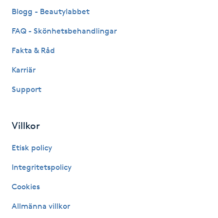
Fransk manikyr
Blogg - Beautylabbet
FAQ - Skönhetsbehandlingar
Fransrengöring
Fakta & Råd
Frekvensterapi
Karriär
Support
Friskvård
Friskvårdsmassage
Villkor
Frisör
Etisk policy
Integritetspolicy
Funktionsanalys
Cookies
Färgning
Allmänna villkor