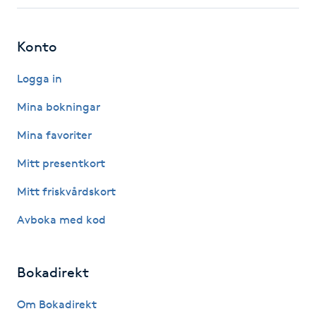
Fotsvamp
Konto
Fotvård
Logga in
Fransar
Mina bokningar
Fransborttagning
Mina favoriter
Mitt presentkort
Fransfärgning
Mitt friskvårdskort
Fransförlängning
Avboka med kod
Fransförlängning Megavolym
Bokadirekt
Fransförlängning Volym
Om Bokadirekt