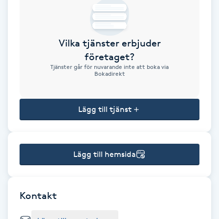
Brynformning
Vilka tjänster erbjuder
Brynfärgning
företaget?
Tjänster går för nuvarande inte att boka via
Brynplockning
Bokadirekt
Bröllopsuppsättning
Lägg till tjänst
C
Celluliter
Lägg till hemsida
Coachning
Color correction
Kontakt