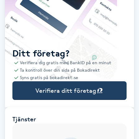
Babylights
Balayage
Bambumassage
Ditt företag?
Verifiera dig gratis med BankID på en minut
Barber
Ta kontroll över din sida på Bokadirekt
Syns gratis på bokadirekt.se
Barnklippning
Verifiera ditt företag
BIAB
Blowout
Tjänster
Bottenfärg