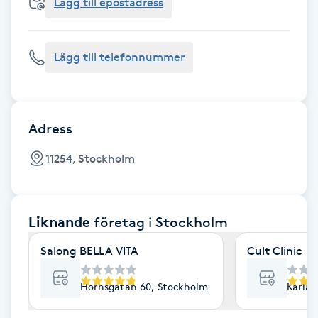
Cryoterapi
Lägg till epostadress
D
Lägg till telefonnummer
Damklippning
Dermapen
Adress
Diamantslipning
11254, Stockholm
E
Enzympeeling
Liknande
företag
i Stockholm
Extensions
Salong BELLA VITA
Cult Clinic
Extensions borttagning
Hornsgatan 60, Stockholm
Karlav
Eyeliner-tatuering