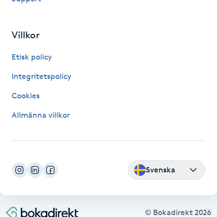
Fransk manikyr
Villkor
Fransrengöring
Etisk policy
Frekvensterapi
Integritetspolicy
Friskvård
Cookies
Allmänna villkor
Friskvårdsmassage
Frisör
Svenska
Funktionsanalys
Färgning
© Bokadirekt
2026