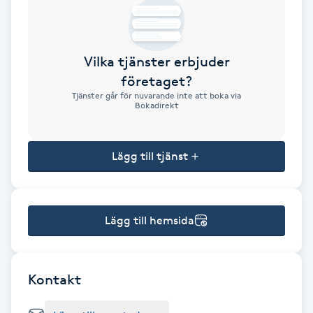
Brynformning
Vilka tjänster erbjuder
Brynfärgning
företaget?
Tjänster går för nuvarande inte att boka via
Brynplockning
Bokadirekt
Bröllopsuppsättning
Lägg till tjänst
C
Celluliter
Lägg till hemsida
Coachning
Color correction
Kontakt