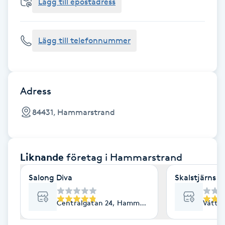
Cryoterapi
Lägg till epostadress
D
Lägg till telefonnummer
Damklippning
Dermapen
Adress
Diamantslipning
84431, Hammarstrand
E
Enzympeeling
Liknande
företag
i Hammarstrand
Extensions
Salong Diva
Skalstjärns 
Extensions borttagning
Centralgatan 24, Hammarstrand
Vätta
Eyeliner-tatuering