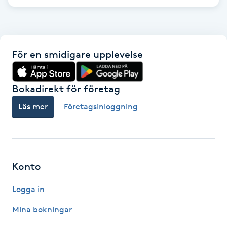
F
Face framing
För en smidigare upplevelse
Faceliftmassage
Bokadirekt för företag
Fet hårbotten
Läs mer
Företagsinloggning
Fettreducering
Fibromassage
Konto
Fillers
Logga in
Fotmassage
Mina bokningar