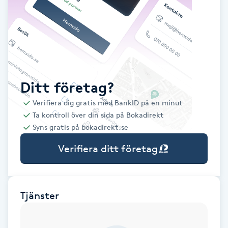
Babylights
Balayage
Bambumassage
Ditt företag?
Verifiera dig gratis med BankID på en minut
Barber
Ta kontroll över din sida på Bokadirekt
Syns gratis på bokadirekt.se
Barnklippning
Verifiera ditt företag
BIAB
Blowout
Tjänster
Bottenfärg