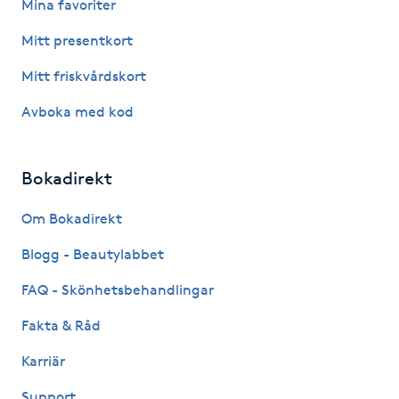
Mina favoriter
Fotsvamp
Mitt presentkort
Fotvård
Mitt friskvårdskort
Avboka med kod
Fransar
Fransborttagning
Bokadirekt
Fransfärgning
Om Bokadirekt
Blogg - Beautylabbet
Fransförlängning
FAQ - Skönhetsbehandlingar
Fransförlängning Megavolym
Fakta & Råd
Karriär
Fransförlängning Volym
Support