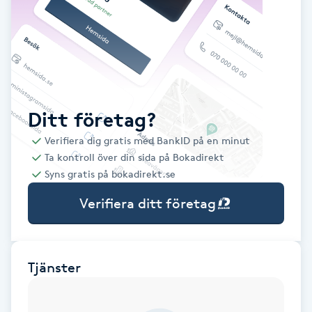
Babylights
Balayage
Bambumassage
Ditt företag?
Verifiera dig gratis med BankID på en minut
Barber
Ta kontroll över din sida på Bokadirekt
Syns gratis på bokadirekt.se
Barnklippning
Verifiera ditt företag
BIAB
Blowout
Tjänster
Bottenfärg