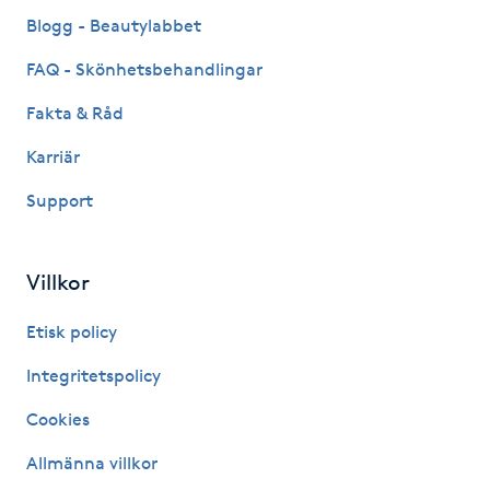
Fransk manikyr
Blogg - Beautylabbet
FAQ - Skönhetsbehandlingar
Fransrengöring
Fakta & Råd
Frekvensterapi
Karriär
Support
Friskvård
Friskvårdsmassage
Villkor
Frisör
Etisk policy
Integritetspolicy
Funktionsanalys
Cookies
Färgning
Allmänna villkor