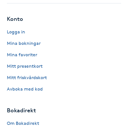
Fotsvamp
Konto
Fotvård
Logga in
Fransar
Mina bokningar
Fransborttagning
Mina favoriter
Mitt presentkort
Fransfärgning
Mitt friskvårdskort
Fransförlängning
Avboka med kod
Fransförlängning Megavolym
Bokadirekt
Fransförlängning Volym
Om Bokadirekt