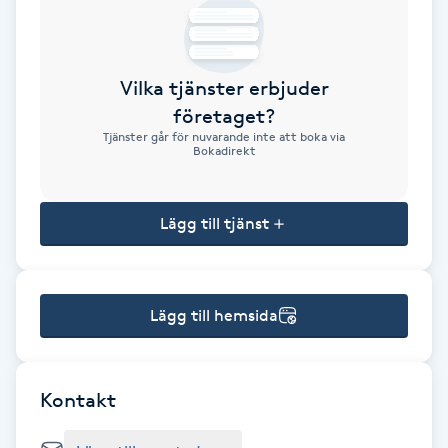
Brynformning
Vilka tjänster erbjuder
Brynfärgning
företaget?
Tjänster går för nuvarande inte att boka via
Brynplockning
Bokadirekt
Bröllopsuppsättning
Lägg till tjänst
C
Celluliter
Lägg till hemsida
Coachning
Color correction
Kontakt