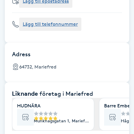
Cryoterapi
Lägg till epostadress
D
Lägg till telefonnummer
Damklippning
Dermapen
Adress
Diamantslipning
64732, Mariefred
E
Enzympeeling
Liknande
företag
i Mariefred
Extensions
HUDNÄRA
Barre Ember 
Extensions borttagning
Munkhagsgatan 1, Mariefred
Hågavä
Eyeliner-tatuering