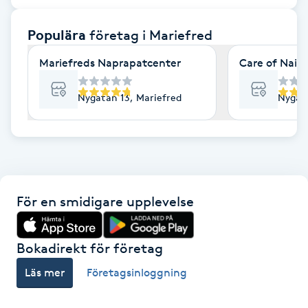
F
Populära
företag
i Mariefred
Face framing
Mariefreds Naprapatcenter
Care of Nails
Faceliftmassage
Nygatan 13, Mariefred
Nygata
Fet hårbotten
Fettreducering
För en smidigare upplevelse
Fibromassage
Fillers
Bokadirekt för företag
Läs mer
Företagsinloggning
Fotmassage