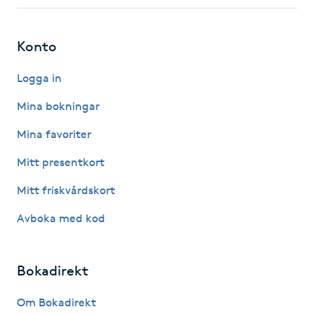
Fotsvamp
Konto
Fotvård
Logga in
Fransar
Mina bokningar
Fransborttagning
Mina favoriter
Mitt presentkort
Fransfärgning
Mitt friskvårdskort
Fransförlängning
Avboka med kod
Fransförlängning Megavolym
Bokadirekt
Fransförlängning Volym
Om Bokadirekt