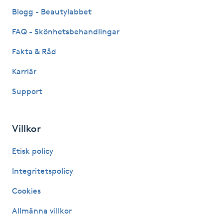
Fransk manikyr
Blogg - Beautylabbet
FAQ - Skönhetsbehandlingar
Fransrengöring
Fakta & Råd
Frekvensterapi
Karriär
Support
Friskvård
Friskvårdsmassage
Villkor
Frisör
Etisk policy
Integritetspolicy
Funktionsanalys
Cookies
Färgning
Allmänna villkor