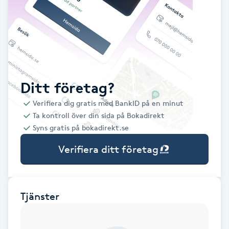
Babylights
Balayage
Bambumassage
Ditt företag?
Verifiera dig gratis med BankID på en minut
Barber
Ta kontroll över din sida på Bokadirekt
Syns gratis på bokadirekt.se
Barnklippning
Verifiera ditt företag
BIAB
Blowout
Tjänster
Bottenfärg