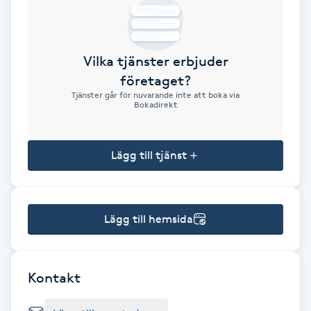
Brynformning
Vilka tjänster erbjuder
Brynfärgning
företaget?
Tjänster går för nuvarande inte att boka via
Brynplockning
Bokadirekt
Bröllopsuppsättning
Lägg till tjänst
C
Celluliter
Lägg till hemsida
Coachning
Color correction
Kontakt