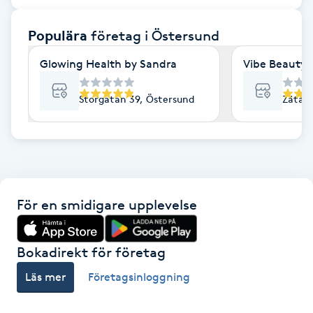
F
Populära
företag
i Östersund
Face framing
Glowing Health by Sandra
Vibe Beauty 
Faceliftmassage
Storgatan 39, Östersund
Zätagr
Fet hårbotten
Fettreducering
För en smidigare upplevelse
Fibromassage
Fillers
Bokadirekt för företag
Läs mer
Företagsinloggning
Fotmassage