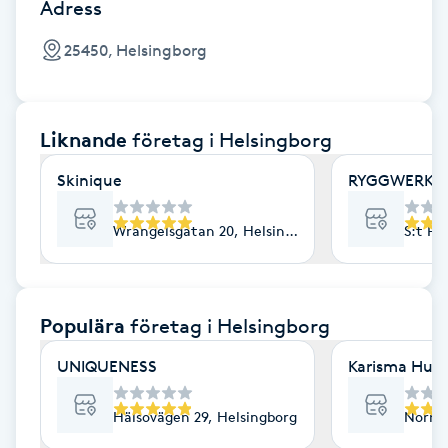
Cryoterapi
Adress
D
25450, Helsingborg
Damklippning
Liknande
företag
i Helsingborg
Dermapen
Skinique
RYGGWERKET
Diamantslipning
E
Wrangelsgatan 20, Helsingborg
S:t Pe
Enzympeeling
Populära
företag
i Helsingborg
Extensions
UNIQUENESS
Karisma Hud
Extensions borttagning
Hälsovägen 29, Helsingborg
Norra 
Eyeliner-tatuering