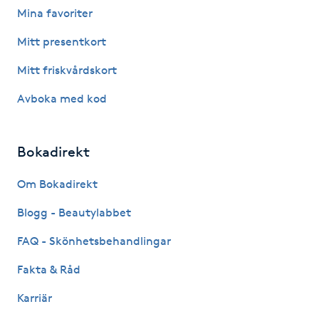
Mina favoriter
Fotsvamp
Mitt presentkort
Fotvård
Mitt friskvårdskort
Fransar
Avboka med kod
Fransborttagning
Bokadirekt
Fransfärgning
Om Bokadirekt
Blogg - Beautylabbet
Fransförlängning
FAQ - Skönhetsbehandlingar
Fransförlängning Megavolym
Fakta & Råd
Fransförlängning Volym
Karriär