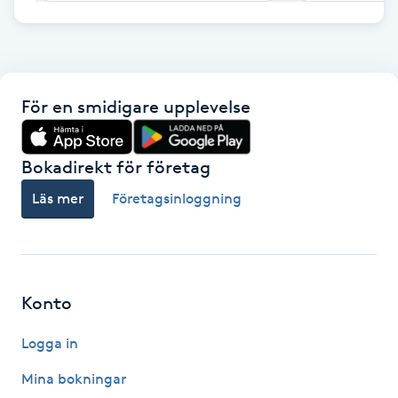
F
Face framing
För en smidigare upplevelse
Faceliftmassage
Bokadirekt för företag
Fet hårbotten
Läs mer
Företagsinloggning
Fettreducering
Fibromassage
Konto
Fillers
Logga in
Fotmassage
Mina bokningar