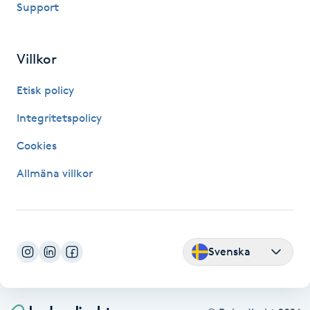
Support
Fransk manikyr
Fransrengöring
Villkor
Etisk policy
Frekvensterapi
Integritetspolicy
Friskvård
Cookies
Friskvårdsmassage
Allmäna villkor
Frisör
Funktionsanalys
Svenska
Färgning