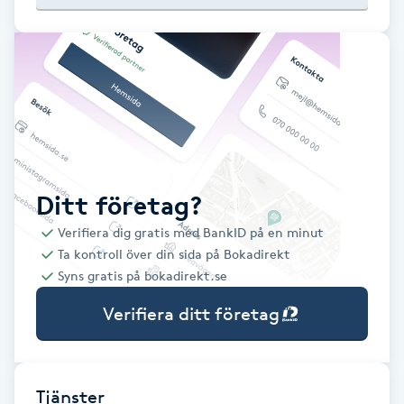
Babylights
Balayage
Bambumassage
Barber
Ditt företag?
Verifiera dig gratis med BankID på en minut
Barnklippning
Ta kontroll över din sida på Bokadirekt
Syns gratis på bokadirekt.se
BIAB
Verifiera ditt företag
Blowout
Bottenfärg
Tjänster