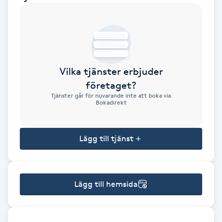
Brynformning
Brynfärgning
Vilka tjänster erbjuder
Brynplockning
företaget?
Tjänster går för nuvarande inte att boka via
Bröllopsuppsättning
Bokadirekt
C
Lägg till tjänst
Celluliter
Coachning
Lägg till hemsida
Color correction