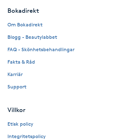
Fotsvamp
Bokadirekt
Fotvård
Om Bokadirekt
Blogg - Beautylabbet
Fransar
FAQ - Skönhetsbehandlingar
Fransborttagning
Fakta & Råd
Karriär
Fransfärgning
Support
Fransförlängning
Villkor
Fransförlängning Megavolym
Etisk policy
Fransförlängning Volym
Integritetspolicy