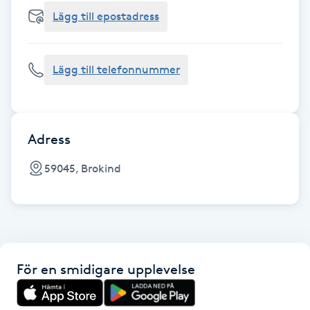
Cryoterapi
Lägg till epostadress
D
Damklippning
Lägg till telefonnummer
Dermapen
Diamantslipning
Adress
E
59045, Brokind
Enzympeeling
Extensions
För en smidigare upplevelse
Extensions borttagning
Eyeliner-tatuering