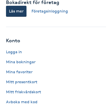
Bokadirekt för företag
F
Läs mer
Företagsinloggning
Face framing
Faceliftmassage
Konto
Fet hårbotten
Logga in
Fettreducering
Mina bokningar
Mina favoriter
Fibromassage
Mitt presentkort
Fillers
Mitt friskvårdskort
Avboka med kod
Fotmassage