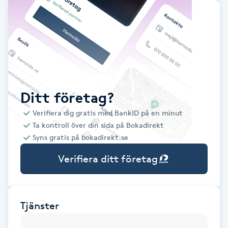
Babylights
Balayage
Bambumassage
Ditt företag?
Barber
Verifiera dig gratis med BankID på en minut
Ta kontroll över din sida på Bokadirekt
Barnklippning
Syns gratis på bokadirekt.se
Verifiera ditt företag
BIAB
Blowout
Tjänster
Bottenfärg