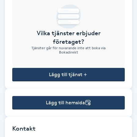
Brynformning
Brynfärgning
Vilka tjänster erbjuder
företaget?
Brynplockning
Tjänster går för nuvarande inte att boka via
Bokadirekt
Bröllopsuppsättning
C
Lägg till tjänst
Celluliter
Lägg till hemsida
Coachning
Color correction
Kontakt