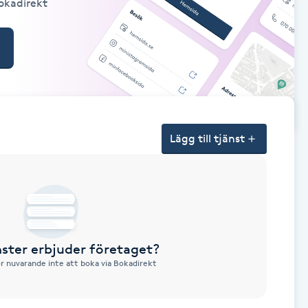
Bokadirekt
Lägg till tjänst
nster erbjuder företaget?
ör nuvarande inte att boka via Bokadirekt