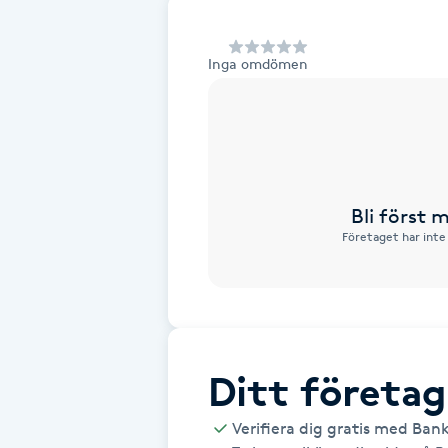
Alternativmedicin
Inga omdömen
Andningsmassage
Ansiktslyft utan kirurgi
Aromamassage
Bli först
Företaget har inte
Ashtanga Yoga
Ayurveda
Ayurvedisk Massage
Ditt företag
Ansiktsbehandling djuprengörande
Verifiera dig gratis med Ban
B