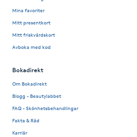
Cryoterapi
Mina favoriter
D
Mitt presentkort
Damklippning
Mitt friskvårdskort
Dermapen
Avboka med kod
Diamantslipning
Bokadirekt
E
Om Bokadirekt
Enzympeeling
Blogg - Beautylabbet
Extensions
FAQ - Skönhetsbehandlingar
Fakta & Råd
Extensions borttagning
Karriär