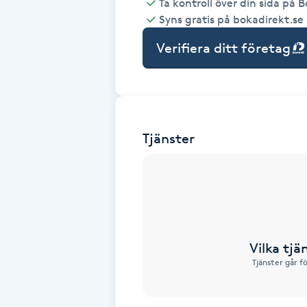
Ta kontroll över din sida på 
Syns gratis på bokadirekt.se
Babylights
Verifiera ditt företag
Balayage
Bambumassage
Tjänster
Barber
Barnklippning
BIAB
Vilka tjä
Blowout
Tjänster går f
Bottenfärg