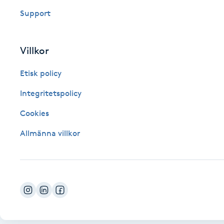
Eyeliner-tatuering
Support
F
Face framing
Villkor
Faceliftmassage
Etisk policy
Integritetspolicy
Fet hårbotten
Cookies
Fettreducering
Allmänna villkor
Fibromassage
Fillers
Fotmassage