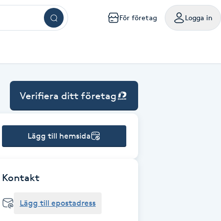
För företag
Logga in
ar
ngar
ingar
ingar
ingar
kningar
sökningar
g
mig
a mig
handling nära mig
sör Västerås
Browlift Stockholm
Naglar Västerås
Yoga Göteborg
Tatuering Göteborg
Massage Västerås
Microneedling Göteborg
mpanjer samlade på ett ställe
oka friskvårdstjänster på Bokadirekt
Använd hos över 10 000 specialister i hela landet
Verifiera ditt företag
m
lm
olm
holm
ockholm
handling Stockholm
isör Örebro
Browlift Göteborg
Naglar Örebro
Hot yoga Stockholm
Tatuering Malmö
Massage Örebro
Microneedling Malmö
ka sista minuten-tider med rabatt
nvänd hos över 4 500 utövare
Levereras digitalt eller hem i brevlådan
sta något nytt till bättre pris
iltigt till 30:e juni 2027
Gäller i 1 år från inköpsdatum
g
rg
org
teborg
handling Göteborg
isör Linköping
Browlift Malmö
Naglar Helsingborg
Hot yoga Malmö
Tandblekning Stockholm
Massage Linköping
LPG Stockholm
Lägg till hemsida
ö
lmö
handling Malmö
isör Jönköping
Microblading Stockholm
Spa Stockholm
Spraytan Stockholm
Massage Helsingborg
LPG Göteborg
tta en deal
öp
Köp
Mitt friskvårdskort
Mitt presentkort
ckholm
sala
ling Stockholm
Microblading Göteborg
Spa Göteborg
Spraytan Örebro
LPG Malmö
Kontakt
Lägg till epostadress