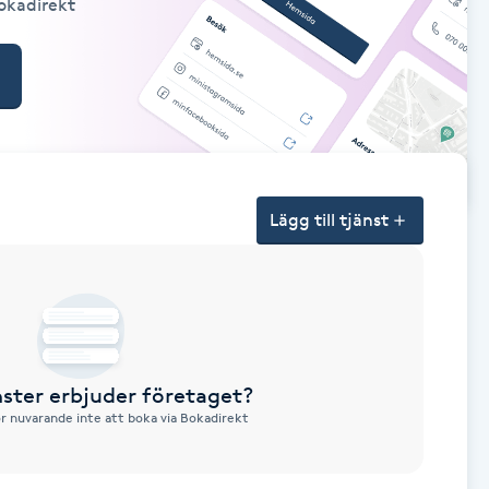
Bokadirekt
Lägg till tjänst
nster erbjuder företaget?
ör nuvarande inte att boka via Bokadirekt