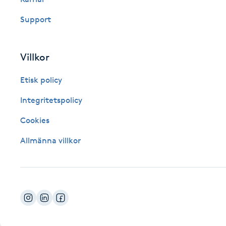
Fotsvamp
Support
Fotvård
Villkor
Fransar
Etisk policy
Fransborttagning
Integritetspolicy
Cookies
Fransfärgning
Allmänna villkor
Fransförlängning
Fransförlängning Megavolym
Fransförlängning Volym