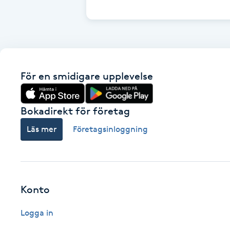
Cryoterapi
D
Damklippning
För en smidigare upplevelse
Dermapen
Diamantslipning
Bokadirekt för företag
E
Läs mer
Företagsinloggning
Enzympeeling
Extensions
Konto
Extensions borttagning
Logga in