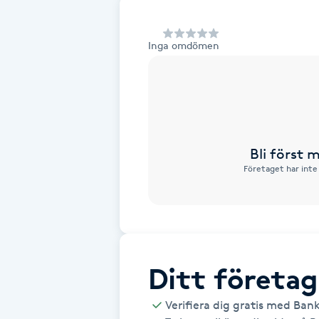
Alternativmedicin
Inga omdömen
Andningsmassage
Ansiktslyft utan kirurgi
Aromamassage
Bli först
Företaget har inte
Ashtanga Yoga
Ayurveda
Ayurvedisk Massage
Ditt företag
Ansiktsbehandling djuprengörande
Verifiera dig gratis med Ban
B