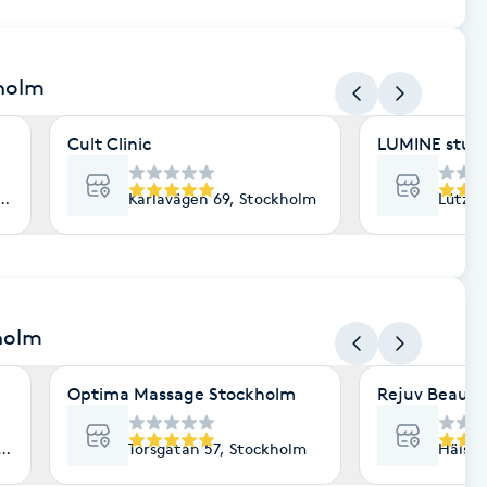
kholm
Cult Clinic
LUMINE stud
lm
Karlavägen 69, Stockholm
Lützen
holm
Optima Massage Stockholm
Rejuv Beauty
lm
Torsgatan 57, Stockholm
Hälsin