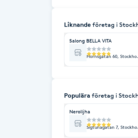
Brynformning
Liknande
företag
i Stoc
Brynfärgning
Salong BELLA VITA
Brynplockning
Hornsgatan 60, Stockho
Bröllopsuppsättning
C
Celluliter
Populära
företag
i Stock
Coachning
Nerolijha
Color correction
Sigtunagatan 7, Stockho