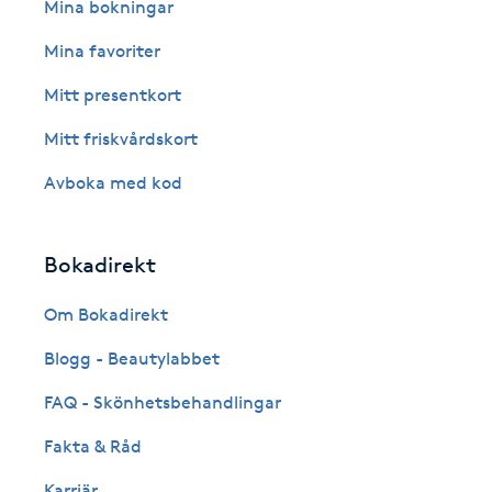
Eyeliner-tatuering
Mina bokningar
F
Mina favoriter
Face framing
Mitt presentkort
Mitt friskvårdskort
Faceliftmassage
Avboka med kod
Fet hårbotten
Bokadirekt
Fettreducering
Om Bokadirekt
Fibromassage
Blogg - Beautylabbet
Fillers
FAQ - Skönhetsbehandlingar
Fakta & Råd
Fotmassage
Karriär