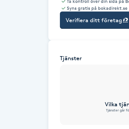
Ta kontroll över din sida på 
Syns gratis på bokadirekt.se
Babylights
Verifiera ditt företag
Balayage
Bambumassage
Tjänster
Barber
Barnklippning
BIAB
Vilka tjä
Blowout
Tjänster går f
Bottenfärg