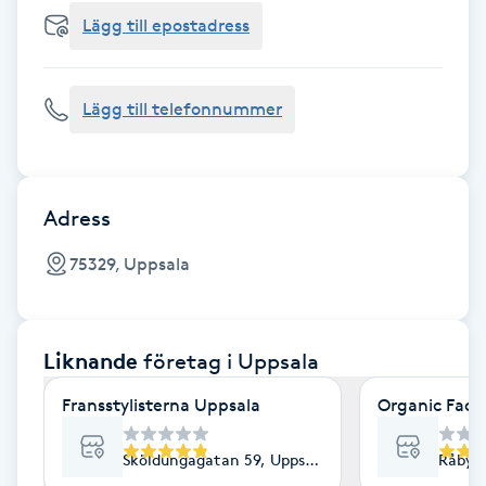
Cryoterapi
Lägg till epostadress
D
Damklippning
Lägg till telefonnummer
Dermapen
Diamantslipning
Adress
E
75329, Uppsala
Enzympeeling
Liknande
företag
i Uppsala
Extensions
Fransstylisterna Uppsala
Organic Face
Extensions borttagning
Sköldungagatan 59, Uppsala
Råbyvä
Eyeliner-tatuering