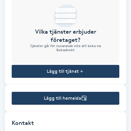
Brynformning
Brynfärgning
Vilka tjänster erbjuder
företaget?
Brynplockning
Tjänster går för nuvarande inte att boka via
Bokadirekt
Bröllopsuppsättning
C
Lägg till tjänst
Celluliter
Lägg till hemsida
Coachning
Color correction
Kontakt