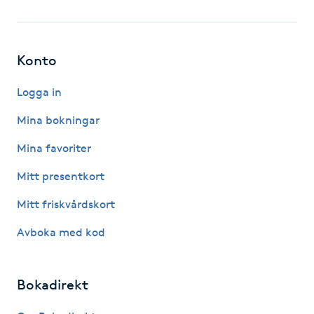
Fotsvamp
Fotvård
Konto
Fransar
Logga in
Mina bokningar
Fransborttagning
Mina favoriter
Fransfärgning
Mitt presentkort
Mitt friskvårdskort
Fransförlängning
Avboka med kod
Fransförlängning Megavolym
Bokadirekt
Fransförlängning Volym