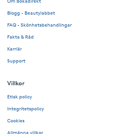
Om Bokadirekt
Fransk manikyr
Blogg - Beautylabbet
Fransrengöring
FAQ - Skönhetsbehandlingar
Fakta & Råd
Frekvensterapi
Karriär
Friskvård
Support
Friskvårdsmassage
Villkor
Frisör
Etisk policy
Funktionsanalys
Integritetspolicy
Cookies
Färgning
Allmänna villkor