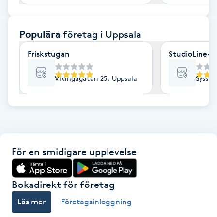
F
Populära
företag
i Uppsala
Face framing
Friskstugan
StudioLine- 
Faceliftmassage
Vikingagatan 25, Uppsala
Sysslo
Fet hårbotten
Fettreducering
Fibromassage
För en smidigare upplevelse
Fillers
Bokadirekt för företag
Fotmassage
Läs mer
Företagsinloggning