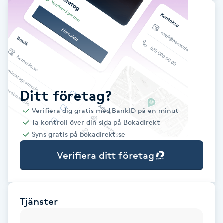
Babylights
Balayage
Bambumassage
Ditt företag?
Barber
Verifiera dig gratis med BankID på en minut
Ta kontroll över din sida på Bokadirekt
Barnklippning
Syns gratis på bokadirekt.se
Verifiera ditt företag
BIAB
Blowout
Tjänster
Bottenfärg