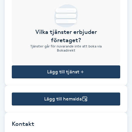
Brynformning
Brynfärgning
Vilka tjänster erbjuder
företaget?
Brynplockning
Tjänster går för nuvarande inte att boka via
Bokadirekt
Bröllopsuppsättning
C
Lägg till tjänst
Celluliter
Lägg till hemsida
Coachning
Color correction
Kontakt