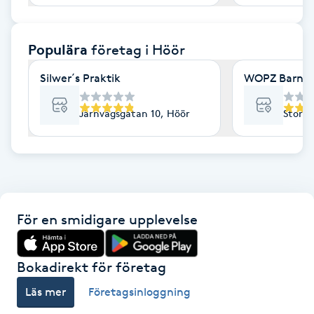
F
Populära
företag
i Höör
Face framing
Silwer´s Praktik
WOPZ Barnmo
Faceliftmassage
Järnvägsgatan 10, Höör
Storga
Fet hårbotten
Fettreducering
Fibromassage
För en smidigare upplevelse
Fillers
Bokadirekt för företag
Fotmassage
Läs mer
Företagsinloggning