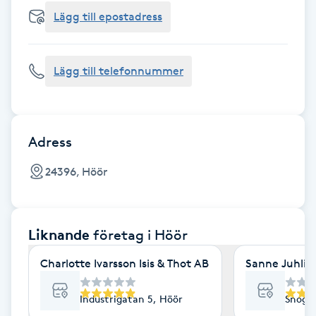
Cryoterapi
Lägg till epostadress
D
Damklippning
Lägg till telefonnummer
Dermapen
Diamantslipning
Adress
E
24396, Höör
Enzympeeling
Liknande
företag
i Höör
Extensions
Charlotte Ivarsson Isis & Thot AB
Sanne Juhlin
Extensions borttagning
Industrigatan 5, Höör
Snoge
Eyeliner-tatuering