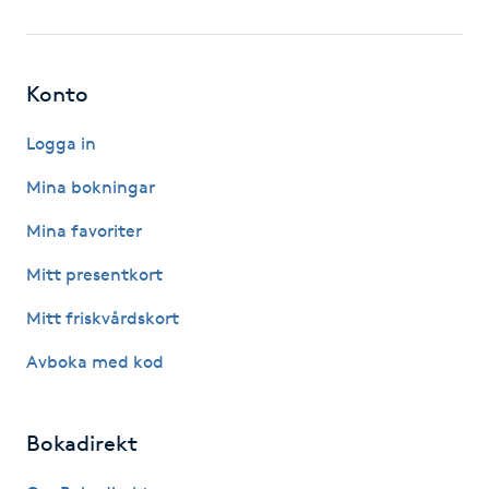
Fotsvamp
Fotvård
Konto
Fransar
Logga in
Mina bokningar
Fransborttagning
Mina favoriter
Fransfärgning
Mitt presentkort
Mitt friskvårdskort
Fransförlängning
Avboka med kod
Fransförlängning Megavolym
Bokadirekt
Fransförlängning Volym