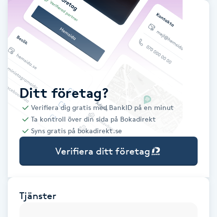
Babylights
Balayage
Bambumassage
Ditt företag?
Barber
Verifiera dig gratis med BankID på en minut
Ta kontroll över din sida på Bokadirekt
Barnklippning
Syns gratis på bokadirekt.se
Verifiera ditt företag
BIAB
Blowout
Tjänster
Bottenfärg