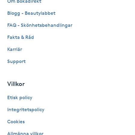
Om Bokadirekt
Fransk manikyr
Blogg - Beautylabbet
Fransrengöring
FAQ - Skönhetsbehandlingar
Fakta & Råd
Frekvensterapi
Karriär
Friskvård
Support
Friskvårdsmassage
Villkor
Frisör
Etisk policy
Funktionsanalys
Integritetspolicy
Cookies
Färgning
Allmänna villkor