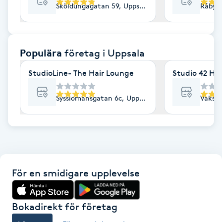
Sköldungagatan 59, Uppsala
Råbyvä
F
Face framing
Populära
företag
i Uppsala
Faceliftmassage
StudioLine- The Hair Lounge
Studio 42 Ha
Fet hårbotten
Sysslomansgatan 6c, Uppsala
Vaksal
Fettreducering
Fibromassage
För en smidigare upplevelse
Fillers
Fotmassage
Bokadirekt för företag