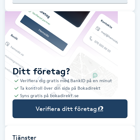
Babylights
Balayage
Bambumassage
Barber
Ditt företag?
Verifiera dig gratis med BankID på en minut
Barnklippning
Ta kontroll över din sida på Bokadirekt
Syns gratis på bokadirekt.se
BIAB
Verifiera ditt företag
Blowout
Bottenfärg
Tjänster