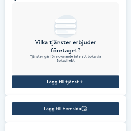
Brynformning
Brynfärgning
Vilka tjänster erbjuder
Brynplockning
företaget?
Tjänster går för nuvarande inte att boka via
Bröllopsuppsättning
Bokadirekt
C
Lägg till tjänst
Celluliter
Coachning
Lägg till hemsida
Color correction