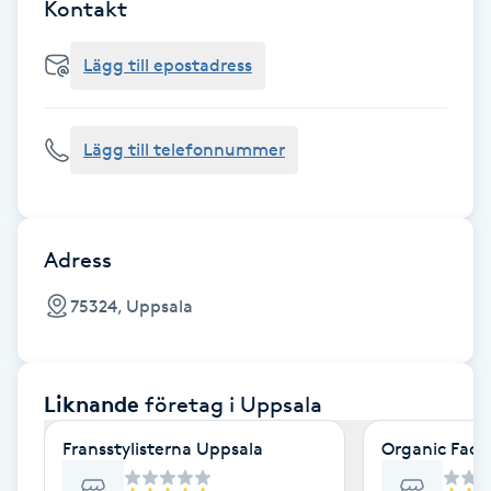
Cryoterapi
Kontakt
D
Lägg till epostadress
Damklippning
Lägg till telefonnummer
Dermapen
Diamantslipning
E
Adress
Enzympeeling
75324, Uppsala
Extensions
Liknande
företag
i Uppsala
Extensions borttagning
Fransstylisterna Uppsala
Organic Face
Eyeliner-tatuering