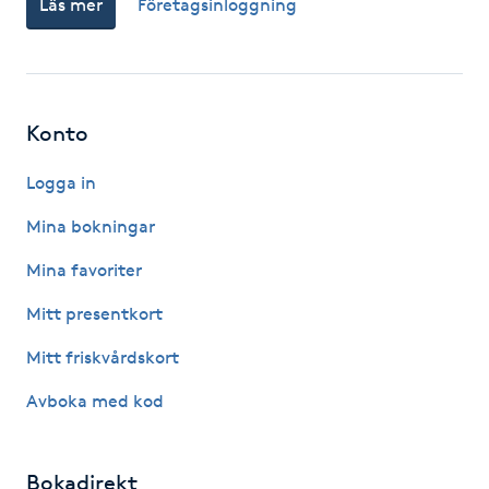
Läs mer
Företagsinloggning
Fotsvamp
Fotvård
Konto
Fransar
Logga in
Fransborttagning
Mina bokningar
Fransfärgning
Mina favoriter
Mitt presentkort
Fransförlängning
Mitt friskvårdskort
Fransförlängning Megavolym
Avboka med kod
Fransförlängning Volym
Bokadirekt