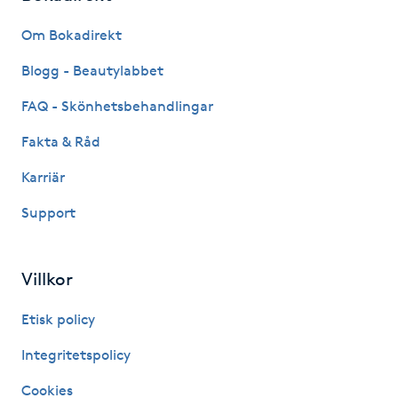
Fransk manikyr
Om Bokadirekt
Fransrengöring
Blogg - Beautylabbet
FAQ - Skönhetsbehandlingar
Frekvensterapi
Fakta & Råd
Friskvård
Karriär
Support
Friskvårdsmassage
Frisör
Villkor
Funktionsanalys
Etisk policy
Integritetspolicy
Färgning
Cookies