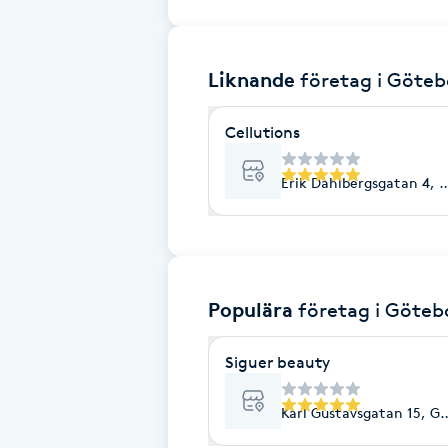
Brynformning
Liknande
företag
i Göteb
Brynfärgning
Cellutions
Brynplockning
Erik Dahlbergsgatan 4, 
Bröllopsuppsättning
C
Celluliter
Populära
företag
i Göteb
Coachning
Siguer beauty
Color correction
Karl Gustavsgatan 15, G