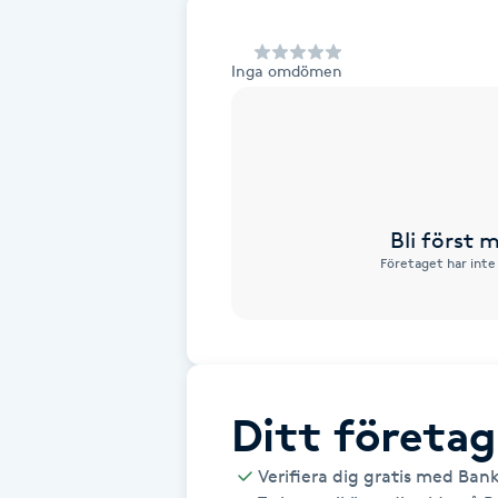
Alternativmedicin
Inga omdömen
Andningsmassage
Ansiktslyft utan kirurgi
Aromamassage
Bli först
Företaget har inte
Ashtanga Yoga
Ayurveda
Ayurvedisk Massage
Ditt företag
Ansiktsbehandling djuprengörande
Verifiera dig gratis med Ban
B