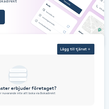
Bokadirekt
Lägg till tjänst
nster erbjuder företaget?
ör nuvarande inte att boka via Bokadirekt