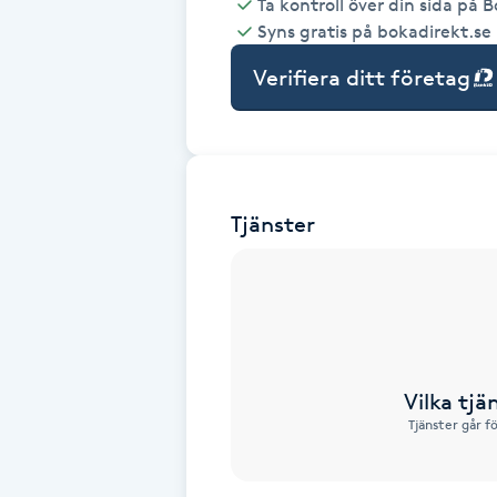
Ta kontroll över din sida på 
Syns gratis på bokadirekt.se
Babylights
Verifiera ditt företag
Balayage
Bambumassage
Tjänster
Barber
Barnklippning
BIAB
Vilka tjä
Blowout
Tjänster går f
Bottenfärg