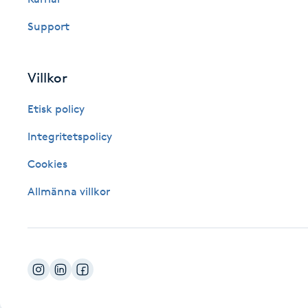
Fotsvamp
Support
Fotvård
Villkor
Fransar
Etisk policy
Fransborttagning
Integritetspolicy
Cookies
Fransfärgning
Allmänna villkor
Fransförlängning
Fransförlängning Megavolym
Fransförlängning Volym