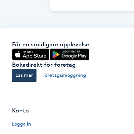
Cryoterapi
D
Damklippning
För en smidigare upplevelse
Dermapen
Diamantslipning
Bokadirekt för företag
E
Läs mer
Företagsinloggning
Enzympeeling
Extensions
Konto
Extensions borttagning
Logga in