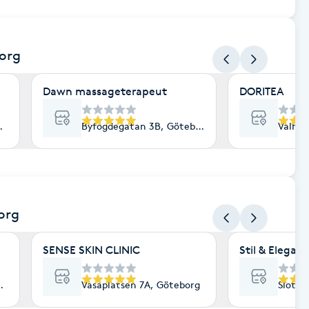
org
Dawn massageterapeut
DORITEA
Göteborg
Byfogdegatan 3B, Göteborg
Valhal
org
SENSE SKIN CLINIC
Stil & Elegan
öteborg
Vasaplatsen 7A, Göteborg
Slotts