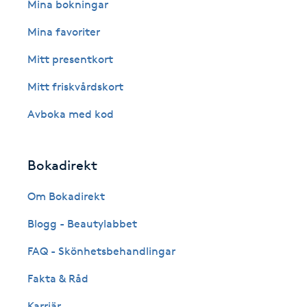
Eyeliner-tatuering
Mina bokningar
F
Mina favoriter
Face framing
Mitt presentkort
Mitt friskvårdskort
Faceliftmassage
Avboka med kod
Fet hårbotten
Bokadirekt
Fettreducering
Om Bokadirekt
Fibromassage
Blogg - Beautylabbet
Fillers
FAQ - Skönhetsbehandlingar
Fakta & Råd
Fotmassage
Karriär