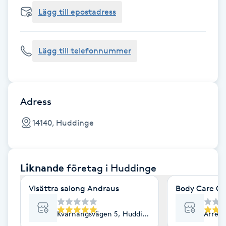
Cryoterapi
Lägg till epostadress
D
Damklippning
Lägg till telefonnummer
Dermapen
Diamantslipning
Adress
E
14140, Huddinge
Enzympeeling
Liknande
företag
i Huddinge
Extensions
Visättra salong Andraus
Body Care Ce
Extensions borttagning
Kvarnängsvägen 5, Huddinge
Arren
Eyeliner-tatuering