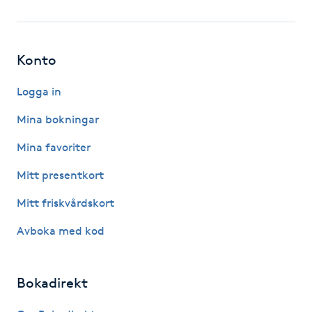
Fotsvamp
Fotvård
Konto
Fransar
Logga in
Mina bokningar
Fransborttagning
Mina favoriter
Fransfärgning
Mitt presentkort
Mitt friskvårdskort
Fransförlängning
Avboka med kod
Fransförlängning Megavolym
Bokadirekt
Fransförlängning Volym