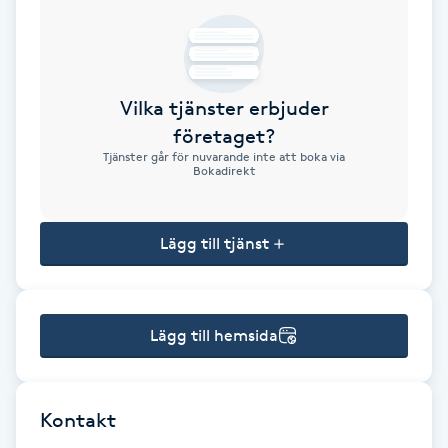
Brynformning
Brynfärgning
Vilka tjänster erbjuder
företaget?
Brynplockning
Tjänster går för nuvarande inte att boka via
Bokadirekt
Bröllopsuppsättning
C
Lägg till tjänst
Celluliter
Lägg till hemsida
Coachning
Color correction
Kontakt