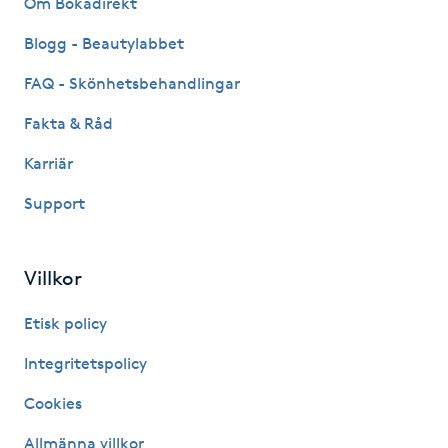
Om Bokadirekt
Fransk manikyr
Blogg - Beautylabbet
Fransrengöring
FAQ - Skönhetsbehandlingar
Fakta & Råd
Frekvensterapi
Karriär
Friskvård
Support
Friskvårdsmassage
Villkor
Frisör
Etisk policy
Funktionsanalys
Integritetspolicy
Cookies
Färgning
Allmänna villkor