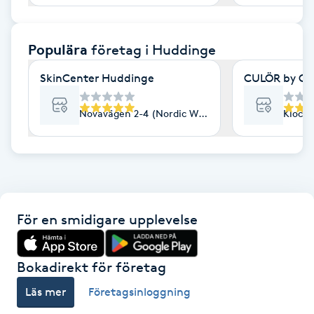
F
Populära
företag
i Huddinge
Face framing
SkinCenter Huddinge
CULÖR by Cor
Faceliftmassage
Novavägen 2-4 (Nordic Wellness), Huddinge
Klock
Fet hårbotten
Fettreducering
Fibromassage
För en smidigare upplevelse
Fillers
Bokadirekt för företag
Fotmassage
Läs mer
Företagsinloggning