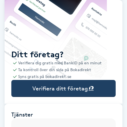
Babylights
Balayage
Bambumassage
Ditt företag?
Barber
Verifiera dig gratis med BankID på en minut
Ta kontroll över din sida på Bokadirekt
Barnklippning
Syns gratis på bokadirekt.se
Verifiera ditt företag
BIAB
Blowout
Tjänster
Bottenfärg