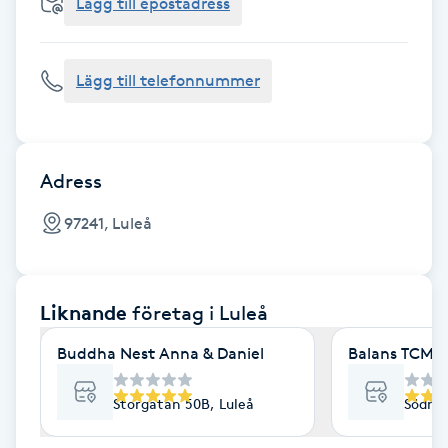
Cryoterapi
Lägg till epostadress
D
Lägg till telefonnummer
Damklippning
Dermapen
Adress
Diamantslipning
97241, Luleå
E
Enzympeeling
Liknande
företag
i Luleå
Extensions
Buddha Nest Anna & Daniel
Balans TCM 
Extensions borttagning
Storgatan 50B, Luleå
Södra 
Eyeliner-tatuering