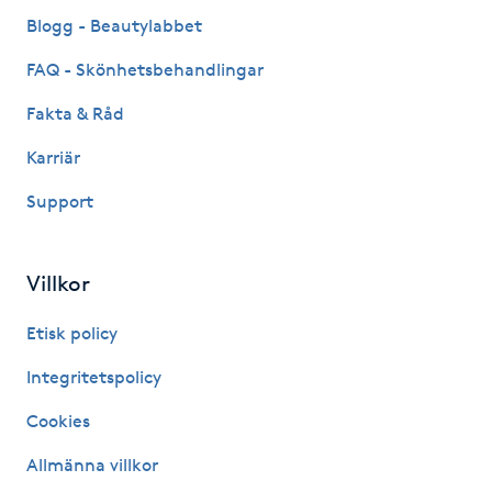
Fransk manikyr
Blogg - Beautylabbet
FAQ - Skönhetsbehandlingar
Fransrengöring
Fakta & Råd
Frekvensterapi
Karriär
Support
Friskvård
Friskvårdsmassage
Villkor
Frisör
Etisk policy
Integritetspolicy
Funktionsanalys
Cookies
Färgning
Allmänna villkor