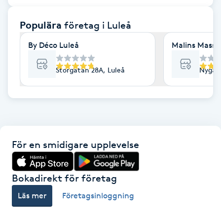
F
Populära
företag
i Luleå
Face framing
By Déco Luleå
Malins Massag
Faceliftmassage
Storgatan 28A, Luleå
Nygata
Fet hårbotten
Fettreducering
För en smidigare upplevelse
Fibromassage
Fillers
Bokadirekt för företag
Läs mer
Företagsinloggning
Fotmassage