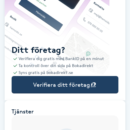
Babylights
Balayage
Bambumassage
Ditt företag?
Verifiera dig gratis med BankID på en minut
Barber
Ta kontroll över din sida på Bokadirekt
Syns gratis på bokadirekt.se
Barnklippning
Verifiera ditt företag
BIAB
Blowout
Tjänster
Bottenfärg