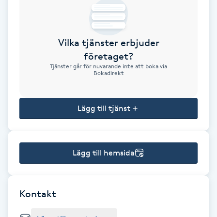
Brynformning
Vilka tjänster erbjuder
Brynfärgning
företaget?
Tjänster går för nuvarande inte att boka via
Brynplockning
Bokadirekt
Bröllopsuppsättning
Lägg till tjänst
C
Celluliter
Lägg till hemsida
Coachning
Color correction
Kontakt