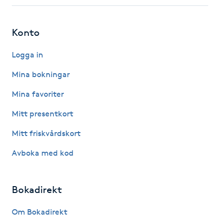
Fotsvamp
Konto
Fotvård
Logga in
Fransar
Mina bokningar
Fransborttagning
Mina favoriter
Mitt presentkort
Fransfärgning
Mitt friskvårdskort
Fransförlängning
Avboka med kod
Fransförlängning Megavolym
Bokadirekt
Fransförlängning Volym
Om Bokadirekt