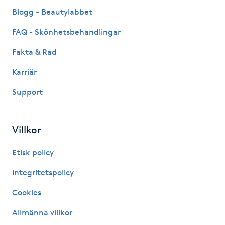
Fransk manikyr
Blogg - Beautylabbet
FAQ - Skönhetsbehandlingar
Fransrengöring
Fakta & Råd
Frekvensterapi
Karriär
Support
Friskvård
Friskvårdsmassage
Villkor
Frisör
Etisk policy
Integritetspolicy
Funktionsanalys
Cookies
Färgning
Allmänna villkor