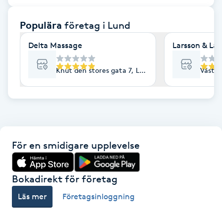
F
Populära
företag
i Lund
Face framing
Delta Massage
Larsson & La
Faceliftmassage
Knut den stores gata 7, Lund
Västra
Fet hårbotten
Fettreducering
För en smidigare upplevelse
Fibromassage
Fillers
Bokadirekt för företag
Läs mer
Företagsinloggning
Fotmassage