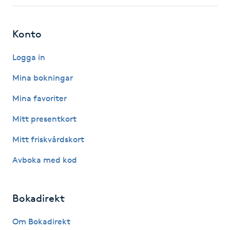
Fotsvamp
Konto
Fotvård
Logga in
Fransar
Mina bokningar
Fransborttagning
Mina favoriter
Mitt presentkort
Fransfärgning
Mitt friskvårdskort
Fransförlängning
Avboka med kod
Fransförlängning Megavolym
Bokadirekt
Fransförlängning Volym
Om Bokadirekt