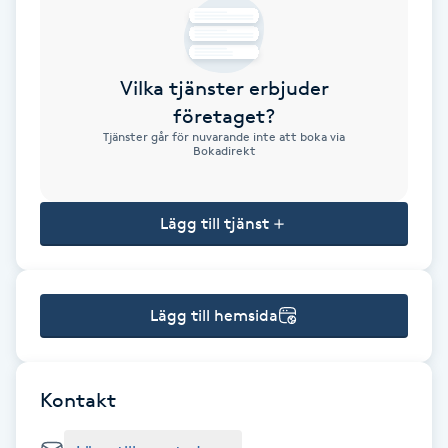
Brynformning
Vilka tjänster erbjuder
Brynfärgning
företaget?
Tjänster går för nuvarande inte att boka via
Brynplockning
Bokadirekt
Bröllopsuppsättning
Lägg till tjänst
C
Celluliter
Lägg till hemsida
Coachning
Color correction
Kontakt