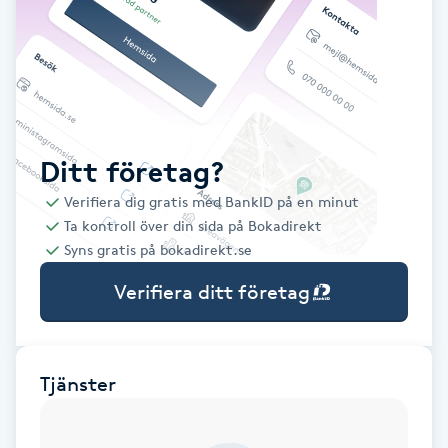
Babylights
Balayage
Bambumassage
Ditt företag?
Verifiera dig gratis med BankID på en minut
Barber
Ta kontroll över din sida på Bokadirekt
Syns gratis på bokadirekt.se
Barnklippning
Verifiera ditt företag
BIAB
Blowout
Tjänster
Bottenfärg