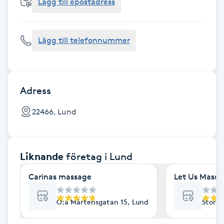
Cryoterapi
Lägg till epostadress
D
Lägg till telefonnummer
Damklippning
Dermapen
Adress
Diamantslipning
22466, Lund
E
Enzympeeling
Liknande
företag
i Lund
Extensions
Carinas massage
Let Us Massa
Extensions borttagning
Ö:a Mårtensgatan 15, Lund
Stora 
Eyeliner-tatuering