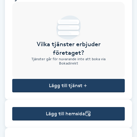
Brynformning
Brynfärgning
Vilka tjänster erbjuder
Brynplockning
företaget?
Tjänster går för nuvarande inte att boka via
Bröllopsuppsättning
Bokadirekt
C
Lägg till tjänst
Celluliter
Coachning
Lägg till hemsida
Color correction