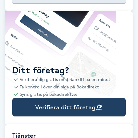
Babylights
Balayage
Bambumassage
Barber
Ditt företag?
Verifiera dig gratis med BankID på en minut
Barnklippning
Ta kontroll över din sida på Bokadirekt
Syns gratis på bokadirekt.se
BIAB
Verifiera ditt företag
Blowout
Bottenfärg
Tjänster