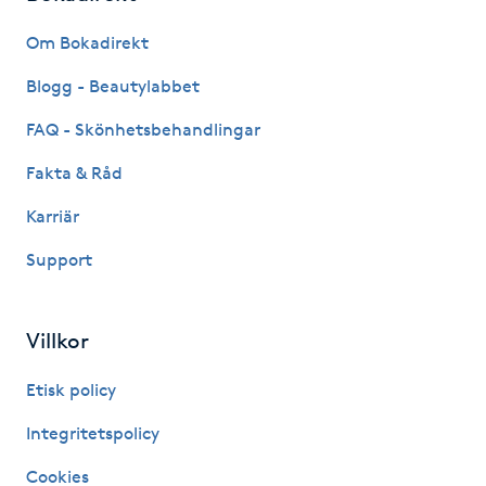
Fransk manikyr
Om Bokadirekt
Fransrengöring
Blogg - Beautylabbet
FAQ - Skönhetsbehandlingar
Frekvensterapi
Fakta & Råd
Friskvård
Karriär
Support
Friskvårdsmassage
Frisör
Villkor
Funktionsanalys
Etisk policy
Integritetspolicy
Färgning
Cookies