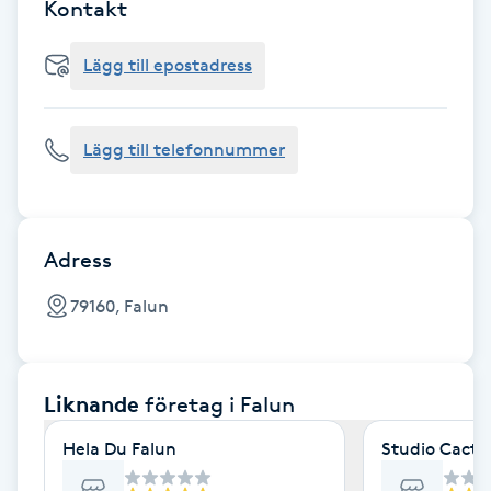
Cryoterapi
Kontakt
D
Lägg till epostadress
Damklippning
Lägg till telefonnummer
Dermapen
Diamantslipning
E
Adress
Enzympeeling
79160, Falun
Extensions
Liknande
företag
i Falun
Extensions borttagning
Hela Du Falun
Studio Cactu
Eyeliner-tatuering