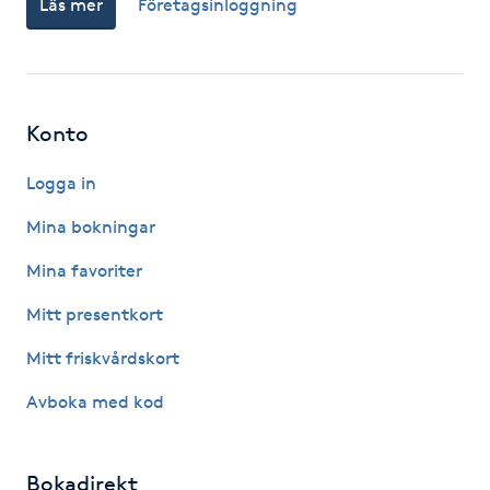
Läs mer
Företagsinloggning
Fotsvamp
Fotvård
Konto
Fransar
Logga in
Fransborttagning
Mina bokningar
Fransfärgning
Mina favoriter
Mitt presentkort
Fransförlängning
Mitt friskvårdskort
Fransförlängning Megavolym
Avboka med kod
Fransförlängning Volym
Bokadirekt