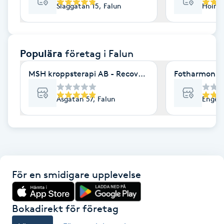
Slaggatan 15, Falun
Holmg
F
Face framing
Populära
företag
i Falun
Faceliftmassage
MSH kroppsterapi AB - Recovery Studio
Fotharmoni
Fet hårbotten
Åsgatan 57, Falun
Engelb
Fettreducering
Fibromassage
För en smidigare upplevelse
Fillers
Fotmassage
Bokadirekt för företag