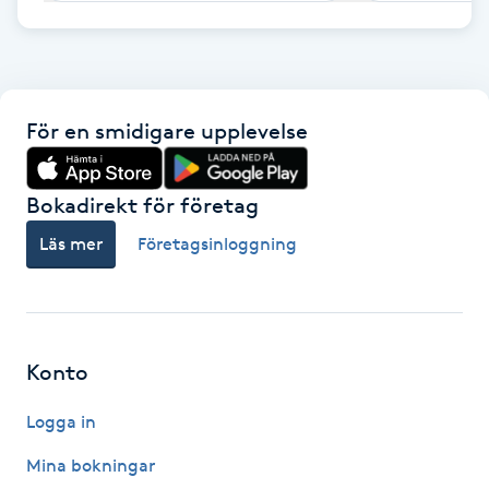
F
Face framing
För en smidigare upplevelse
Faceliftmassage
Bokadirekt för företag
Fet hårbotten
Läs mer
Företagsinloggning
Fettreducering
Fibromassage
Konto
Fillers
Logga in
Fotmassage
Mina bokningar