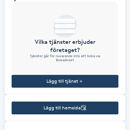
Brynformning
Brynfärgning
Vilka tjänster erbjuder
Brynplockning
företaget?
Tjänster går för nuvarande inte att boka via
Bröllopsuppsättning
Bokadirekt
C
Lägg till tjänst
Celluliter
Coachning
Lägg till hemsida
Color correction