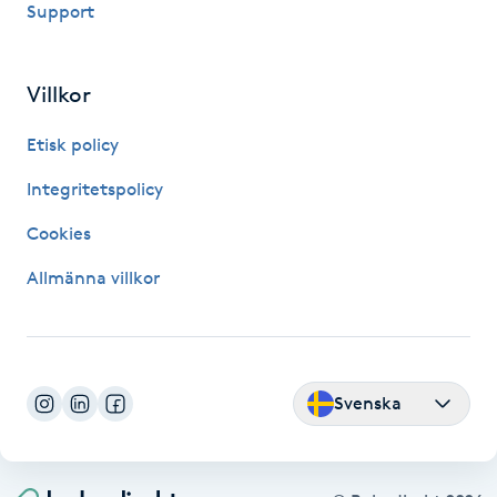
Support
Fransk manikyr
Fransrengöring
Villkor
Etisk policy
Frekvensterapi
Integritetspolicy
Friskvård
Cookies
Friskvårdsmassage
Allmänna villkor
Frisör
Funktionsanalys
Svenska
Färgning