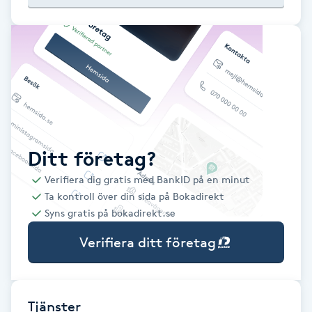
Babylights
Balayage
Bambumassage
Barber
Ditt företag?
Verifiera dig gratis med BankID på en minut
Barnklippning
Ta kontroll över din sida på Bokadirekt
Syns gratis på bokadirekt.se
BIAB
Verifiera ditt företag
Blowout
Bottenfärg
Tjänster