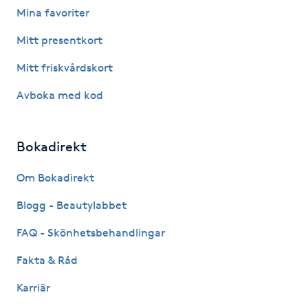
Mina favoriter
Fotsvamp
Mitt presentkort
Fotvård
Mitt friskvårdskort
Fransar
Avboka med kod
Fransborttagning
Bokadirekt
Fransfärgning
Om Bokadirekt
Blogg - Beautylabbet
Fransförlängning
FAQ - Skönhetsbehandlingar
Fransförlängning Megavolym
Fakta & Råd
Fransförlängning Volym
Karriär