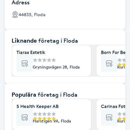
Cryoterapi
Adress
D
44835, Floda
Damklippning
Liknande
företag
i Floda
Dermapen
Tiaras Estetik
Born For Beau
Diamantslipning
E
Gryningsvägen 28, Floda
Rurik 
Enzympeeling
Populära
företag
i Floda
Extensions
S Health Keeper AB
Carinas Fotvå
Extensions borttagning
Harstigen 9A, Floda
Rurik 
Eyeliner-tatuering