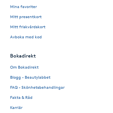
Eyeliner-tatuering
Mina favoriter
F
Mitt presentkort
Face framing
Mitt friskvårdskort
Faceliftmassage
Avboka med kod
Fet hårbotten
Bokadirekt
Fettreducering
Om Bokadirekt
Blogg - Beautylabbet
Fibromassage
FAQ - Skönhetsbehandlingar
Fillers
Fakta & Råd
Fotmassage
Karriär