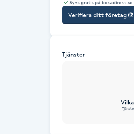
Syns gratis på bokadirekt.se
Babylights
Verifiera ditt företag
Balayage
Bambumassage
Tjänster
Barber
Barnklippning
BIAB
Vilk
Tjänste
Blowout
Bottenfärg