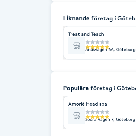
Brynformning
Liknande
företag
i Göteb
Brynfärgning
Treat and Teach
Brynplockning
Ånäsvägen 6A, Göteborg
Bröllopsuppsättning
C
Populära
företag
i Göteb
Celluliter
Amoriè Head spa
Coachning
Södra Vägen 7, Göteborg
Color correction