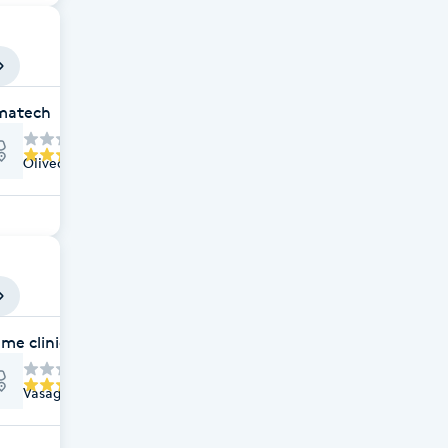
matech
Olivedalsgatan 25, Göteborg
me clinic
Vasagatan 42, Göteborg