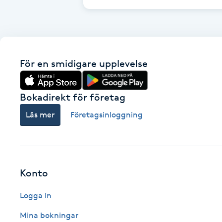
Cryoterapi
D
Damklippning
För en smidigare upplevelse
Dermapen
Bokadirekt för företag
Diamantslipning
Läs mer
Företagsinloggning
E
Enzympeeling
Extensions
Konto
Logga in
Extensions borttagning
Mina bokningar