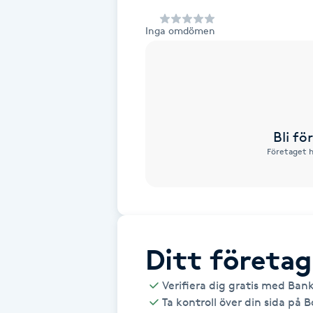
Alternativmedicin
Inga omdömen
Andningsmassage
Ansiktslyft utan kirurgi
Aromamassage
Bli f
Företaget h
Ashtanga Yoga
Ayurveda
Ayurvedisk Massage
Ditt företag
Verifiera dig gratis med Ban
Ansiktsbehandling djuprengörande
Ta kontroll över din sida på 
B