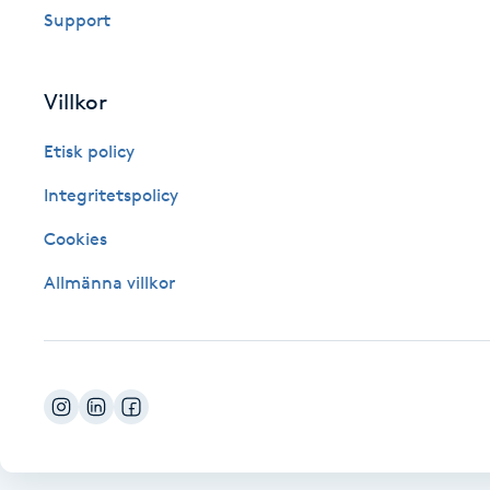
Support
Fotsvamp
Fotvård
Villkor
Etisk policy
Fransar
Integritetspolicy
Fransborttagning
Cookies
Fransfärgning
Allmänna villkor
Fransförlängning
Fransförlängning Megavolym
Fransförlängning Volym