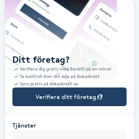
Babylights
Balayage
Bambumassage
Ditt företag?
Barber
Verifiera dig gratis med BankID på en minut
Ta kontroll över din sida på Bokadirekt
Barnklippning
Syns gratis på bokadirekt.se
Verifiera ditt företag
BIAB
Blowout
Tjänster
Bottenfärg