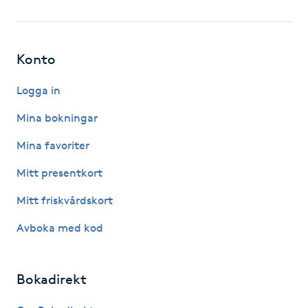
Fotsvamp
Fotvård
Konto
Fransar
Logga in
Mina bokningar
Fransborttagning
Mina favoriter
Fransfärgning
Mitt presentkort
Mitt friskvårdskort
Fransförlängning
Avboka med kod
Fransförlängning Megavolym
Bokadirekt
Fransförlängning Volym