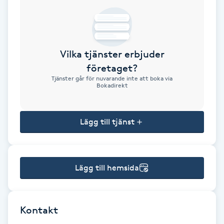
Brynformning
Brynfärgning
Vilka tjänster erbjuder
företaget?
Brynplockning
Tjänster går för nuvarande inte att boka via
Bokadirekt
Bröllopsuppsättning
C
Lägg till tjänst
Celluliter
Lägg till hemsida
Coachning
Color correction
Kontakt