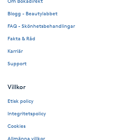
Om Bokadirekt
Fransk manikyr
Blogg - Beautylabbet
Fransrengöring
FAQ - Skönhetsbehandlingar
Fakta & Råd
Frekvensterapi
Karriär
Friskvård
Support
Friskvårdsmassage
Villkor
Frisör
Etisk policy
Funktionsanalys
Integritetspolicy
Cookies
Färgning
Allmänna villkor