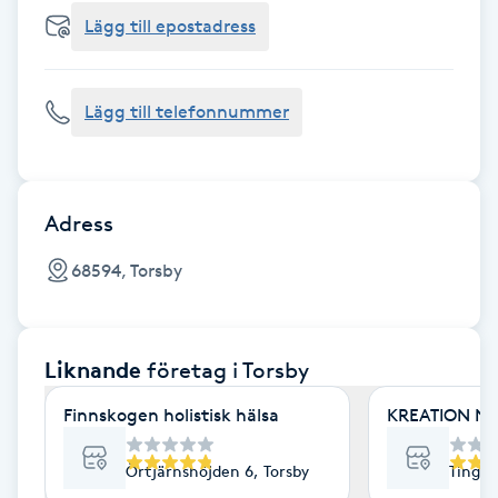
Cryoterapi
Lägg till epostadress
D
Damklippning
Lägg till telefonnummer
Dermapen
Diamantslipning
Adress
E
68594, Torsby
Enzympeeling
Liknande
företag
i Torsby
Extensions
Finnskogen holistisk hälsa
KREATION NO
Extensions borttagning
Örtjärnshöjden 6, Torsby
Tingsh
Eyeliner-tatuering