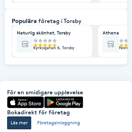
F
Populära
företag
i Torsby
Face framing
Naturlig skönhet, Torsby
Athena
Faceliftmassage
Kyrkogatan 6, Torsby
Norra 
Fet hårbotten
Fettreducering
Fibromassage
För en smidigare upplevelse
Fillers
Bokadirekt för företag
Fotmassage
Läs mer
Företagsinloggning