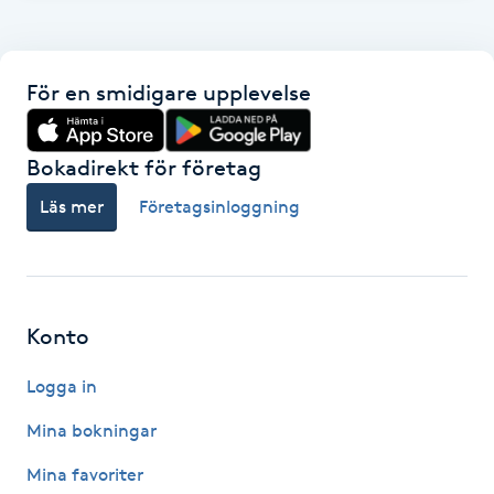
F
Face framing
För en smidigare upplevelse
Faceliftmassage
Bokadirekt för företag
Fet hårbotten
Läs mer
Företagsinloggning
Fettreducering
Fibromassage
Konto
Logga in
Fillers
Mina bokningar
Fotmassage
Mina favoriter