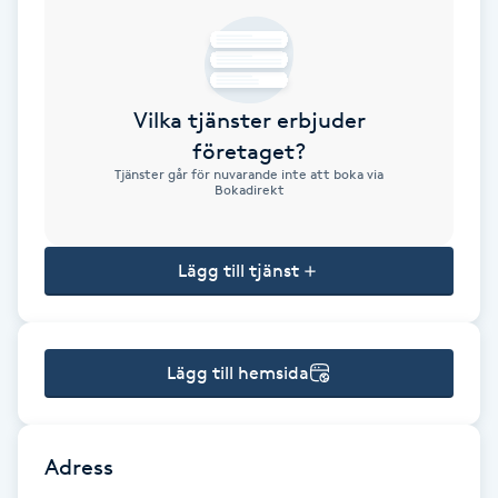
Brynformning
Brynfärgning
Vilka tjänster erbjuder
företaget?
Brynplockning
Tjänster går för nuvarande inte att boka via
Bokadirekt
Bröllopsuppsättning
C
Lägg till tjänst
Celluliter
Lägg till hemsida
Coachning
Color correction
Adress