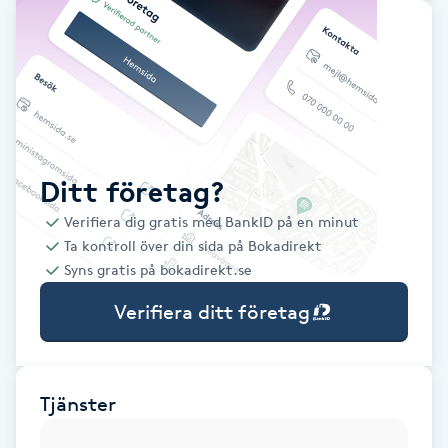
Babylights
Balayage
Bambumassage
Ditt företag?
Barber
Verifiera dig gratis med BankID på en minut
Ta kontroll över din sida på Bokadirekt
Barnklippning
Syns gratis på bokadirekt.se
Verifiera ditt företag
BIAB
Blowout
Tjänster
Bottenfärg