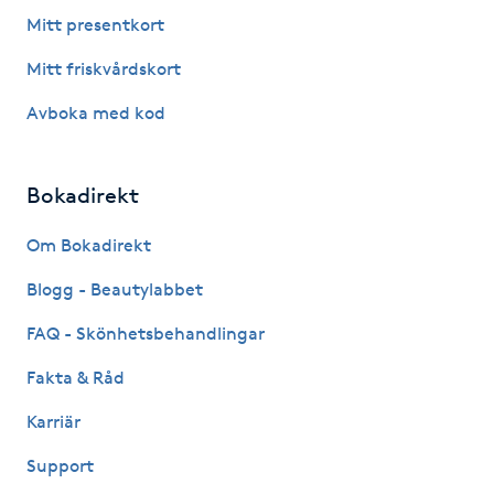
Fotsvamp
Mitt presentkort
Mitt friskvårdskort
Fotvård
Avboka med kod
Fransar
Bokadirekt
Fransborttagning
Om Bokadirekt
Fransfärgning
Blogg - Beautylabbet
Fransförlängning
FAQ - Skönhetsbehandlingar
Fakta & Råd
Fransförlängning Megavolym
Karriär
Fransförlängning Volym
Support