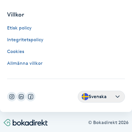
Fransk manikyr
Villkor
Fransrengöring
Etisk policy
Frekvensterapi
Integritetspolicy
Cookies
Friskvård
Allmänna villkor
Friskvårdsmassage
Frisör
Svenska
Funktionsanalys
Färgning
© Bokadirekt
2026