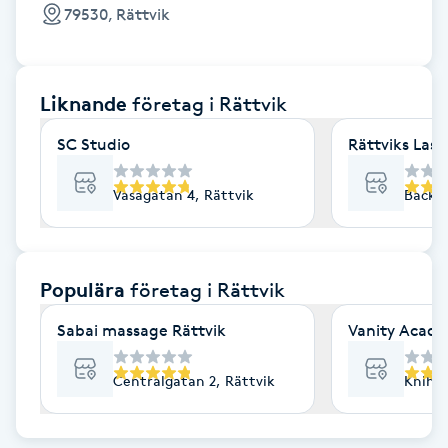
Cryoterapi
79530, Rättvik
D
Damklippning
Liknande
företag
i Rättvik
Dermapen
SC Studio
Rättviks Lase
Diamantslipning
Vasagatan 4, Rättvik
Backav
E
Enzympeeling
Populära
företag
i Rättvik
Sabai massage Rättvik
Vanity Acad
Extensions
Centralgatan 2, Rättvik
Knihsg
Extensions borttagning
Eyeliner-tatuering