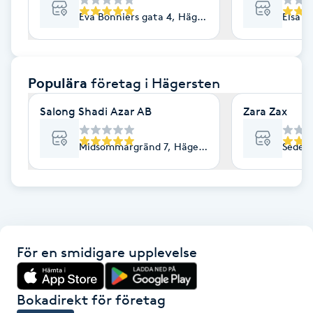
Eva Bonniers gata 4, Hägersten
Elsa B
F
Face framing
Populära
företag
i Hägersten
Faceliftmassage
Salong Shadi Azar AB
Zara Zax
Fet hårbotten
Midsommargränd 7, Hägersten
Sedelv
Fettreducering
Fibromassage
Fillers
För en smidigare upplevelse
Fotmassage
Bokadirekt för företag