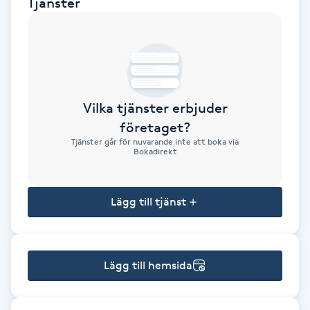
Tjänster
Brynformning
Brynfärgning
Brynplockning
Vilka tjänster erbjuder
företaget?
Bröllopsuppsättning
Tjänster går för nuvarande inte att boka via
Bokadirekt
C
Celluliter
Lägg till tjänst
Coachning
Lägg till hemsida
Color correction