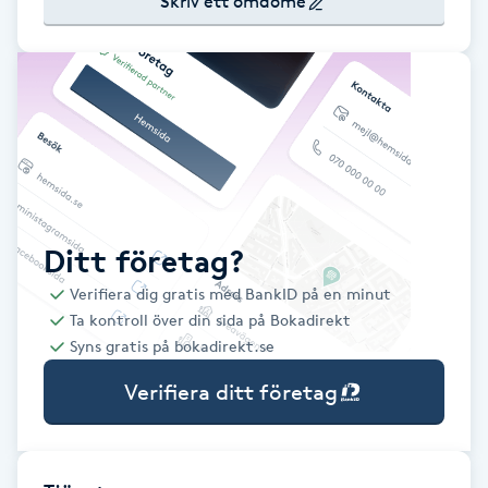
Skriv ett omdöme
Babylights
Balayage
Bambumassage
Barber
Ditt företag?
Barnklippning
Verifiera dig gratis med BankID på en minut
Ta kontroll över din sida på Bokadirekt
BIAB
Syns gratis på bokadirekt.se
Verifiera ditt företag
Blowout
Bottenfärg