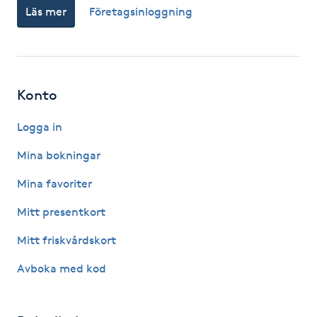
Läs mer
Företagsinloggning
Fotsvamp
Fotvård
Fransar
Konto
Logga in
Fransborttagning
Mina bokningar
Fransfärgning
Mina favoriter
Fransförlängning
Mitt presentkort
Mitt friskvårdskort
Fransförlängning Megavolym
Avboka med kod
Fransförlängning Volym