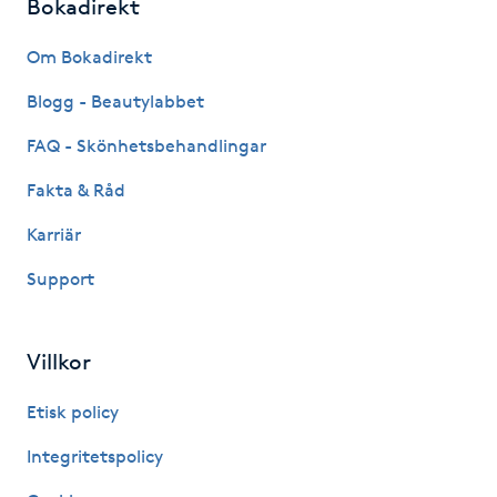
Bokadirekt
Fransk manikyr
Om Bokadirekt
Fransrengöring
Blogg - Beautylabbet
Frekvensterapi
FAQ - Skönhetsbehandlingar
Fakta & Råd
Friskvård
Karriär
Friskvårdsmassage
Support
Frisör
Villkor
Funktionsanalys
Etisk policy
Färgning
Integritetspolicy