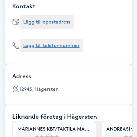
Cryoterapi
Kontakt
D
Lägg till epostadress
Damklippning
Dermapen
Lägg till telefonnummer
Diamantslipning
E
Adress
Enzympeeling
12943, Hägersten
Extensions
Liknande
företag
i Hägersten
Extensions borttagning
MARIANNES KBT/TAKTILA MASSAGE
ANDREASi fri
Eyeliner-tatuering