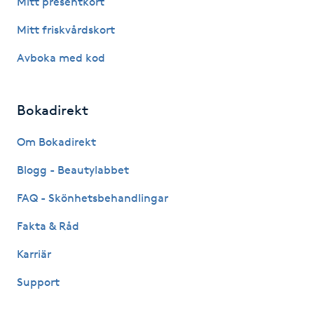
Mitt presentkort
Fotsvamp
Mitt friskvårdskort
Fotvård
Avboka med kod
Fransar
Bokadirekt
Fransborttagning
Om Bokadirekt
Blogg - Beautylabbet
Fransfärgning
FAQ - Skönhetsbehandlingar
Fransförlängning
Fakta & Råd
Fransförlängning Megavolym
Karriär
Support
Fransförlängning Volym