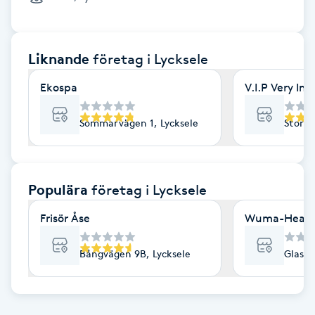
Cryoterapi
D
Liknande
företag
i Lycksele
Damklippning
Ekospa
V.I.P Very Im
Dermapen
Sommarvägen 1, Lycksele
Storga
Diamantslipning
E
Populära
företag
i Lycksele
Enzympeeling
Frisör Åse
Wuma-Healt
Extensions
Bångvägen 9B, Lycksele
Glasbe
Extensions borttagning
Eyeliner-tatuering