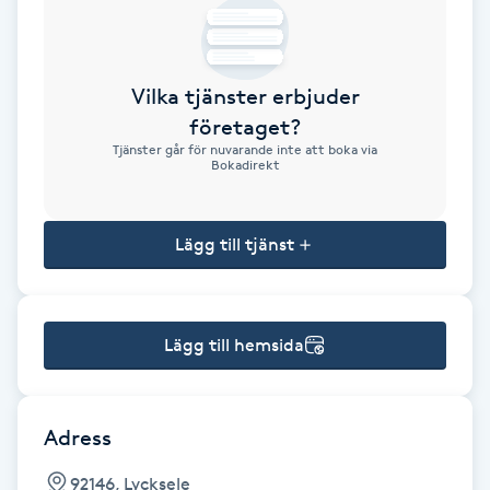
Brynformning
Vilka tjänster erbjuder
Brynfärgning
företaget?
Tjänster går för nuvarande inte att boka via
Brynplockning
Bokadirekt
Bröllopsuppsättning
Lägg till tjänst
C
Celluliter
Lägg till hemsida
Coachning
Color correction
Adress
92146, Lycksele