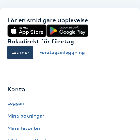
F
För en smidigare upplevelse
Face framing
Bokadirekt för företag
Faceliftmassage
Läs mer
Företagsinloggning
Fet hårbotten
Fettreducering
Konto
Fibromassage
Logga in
Fillers
Mina bokningar
Mina favoriter
Fotmassage