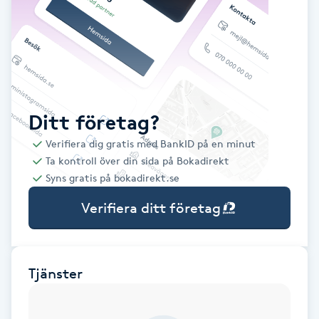
Babylights
Balayage
Bambumassage
Ditt företag?
Verifiera dig gratis med BankID på en minut
Barber
Ta kontroll över din sida på Bokadirekt
Syns gratis på bokadirekt.se
Barnklippning
Verifiera ditt företag
BIAB
Blowout
Tjänster
Bottenfärg