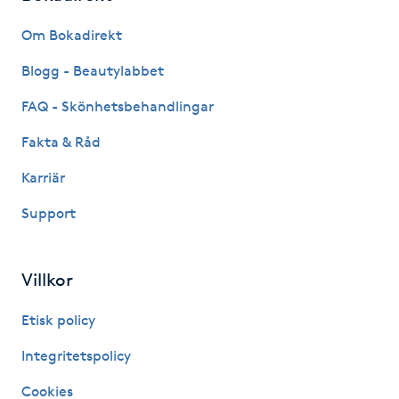
Fransk manikyr
Om Bokadirekt
Fransrengöring
Blogg - Beautylabbet
FAQ - Skönhetsbehandlingar
Frekvensterapi
Fakta & Råd
Friskvård
Karriär
Support
Friskvårdsmassage
Frisör
Villkor
Funktionsanalys
Etisk policy
Integritetspolicy
Färgning
Cookies