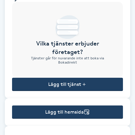
Brynformning
Brynfärgning
Vilka tjänster erbjuder
Brynplockning
företaget?
Tjänster går för nuvarande inte att boka via
Bröllopsuppsättning
Bokadirekt
C
Lägg till tjänst
Celluliter
Coachning
Lägg till hemsida
Color correction