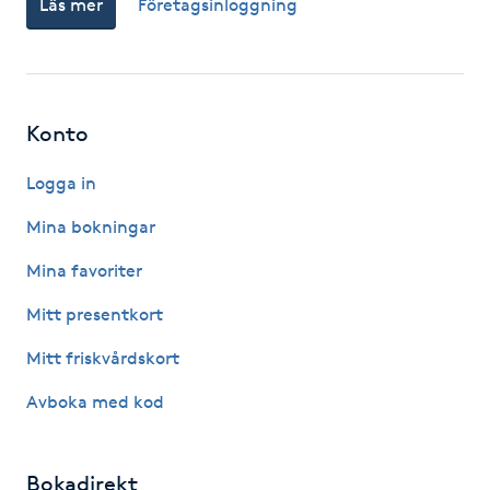
Läs mer
Företagsinloggning
Fotsvamp
Fotvård
Konto
Fransar
Logga in
Fransborttagning
Mina bokningar
Fransfärgning
Mina favoriter
Mitt presentkort
Fransförlängning
Mitt friskvårdskort
Fransförlängning Megavolym
Avboka med kod
Fransförlängning Volym
Bokadirekt