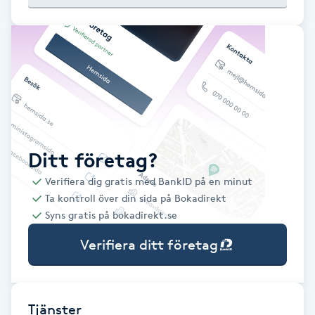
Babylights
Balayage
Bambumassage
Barber
Ditt företag?
Verifiera dig gratis med BankID på en minut
Barnklippning
Ta kontroll över din sida på Bokadirekt
Syns gratis på bokadirekt.se
BIAB
Verifiera ditt företag
Blowout
Bottenfärg
Tjänster