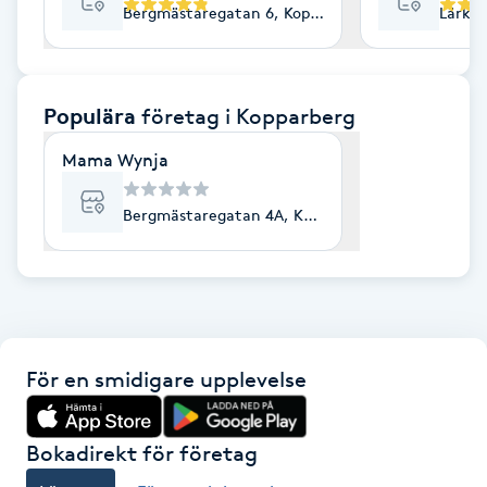
Bergmästaregatan 6, Kopparberg
Lärkvä
F
Face framing
Populära
företag
i Kopparberg
Faceliftmassage
Mama Wynja
Fet hårbotten
Bergmästaregatan 4A, Kopparberg
Fettreducering
Fibromassage
För en smidigare upplevelse
Fillers
Fotmassage
Bokadirekt för företag