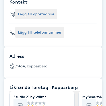
Cryoterapi
Kontakt
D
Lägg till epostadress
Damklippning
Lägg till telefonnummer
Dermapen
Diamantslipning
E
Adress
Enzympeeling
71434, Kopparberg
Extensions
Liknande
företag
i Kopparberg
Extensions borttagning
Studio 21 by Wilma
MyBeautyMe
Eyeliner-tatuering