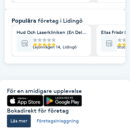
F
Populära
företag
i Lidingö
Face framing
Hud Och Laserkliniken (En Del av Specialistkliniken 
Ellas Frisör & 
Faceliftmassage
Lejonvägen 14, Lidingö
Stockh
Fet hårbotten
Fettreducering
Fibromassage
För en smidigare upplevelse
Fillers
Bokadirekt för företag
Fotmassage
Läs mer
Företagsinloggning