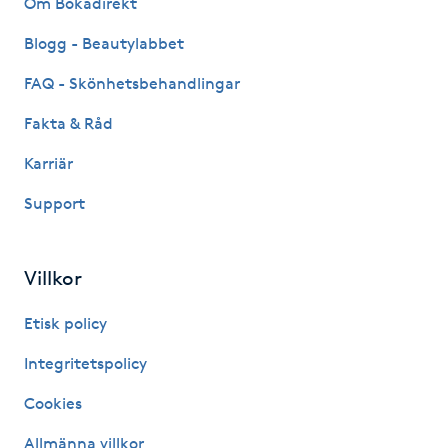
Om Bokadirekt
Fransk manikyr
Blogg - Beautylabbet
Fransrengöring
FAQ - Skönhetsbehandlingar
Fakta & Råd
Frekvensterapi
Karriär
Friskvård
Support
Friskvårdsmassage
Villkor
Frisör
Etisk policy
Funktionsanalys
Integritetspolicy
Cookies
Färgning
Allmänna villkor