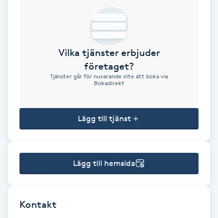
Brynformning
Brynfärgning
Vilka tjänster erbjuder
företaget?
Brynplockning
Tjänster går för nuvarande inte att boka via
Bokadirekt
Bröllopsuppsättning
C
Lägg till tjänst
Celluliter
Lägg till hemsida
Coachning
Color correction
Kontakt