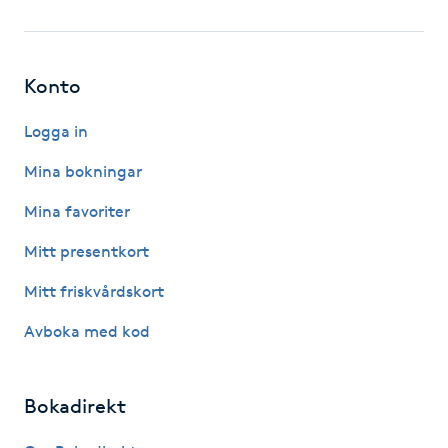
Fotsvamp
Fotvård
Konto
Fransar
Logga in
Mina bokningar
Fransborttagning
Mina favoriter
Fransfärgning
Mitt presentkort
Mitt friskvårdskort
Fransförlängning
Avboka med kod
Fransförlängning Megavolym
Bokadirekt
Fransförlängning Volym