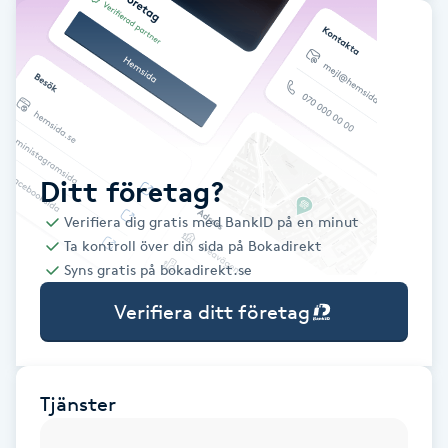
Babylights
Balayage
Bambumassage
Ditt företag?
Barber
Verifiera dig gratis med BankID på en minut
Ta kontroll över din sida på Bokadirekt
Barnklippning
Syns gratis på bokadirekt.se
Verifiera ditt företag
BIAB
Blowout
Tjänster
Bottenfärg