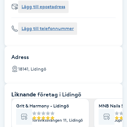
Cryoterapi
Lägg till epostadress
D
Damklippning
Lägg till telefonnummer
Dermapen
Diamantslipning
Adress
E
18141, Lidingö
Enzympeeling
Liknande
företag
i Lidingö
Extensions
Grit & Harmony - Lidingö
MNB Nails St
Extensions borttagning
Torsvikssvängen 11, Lidingö
Jupite
Eyeliner-tatuering