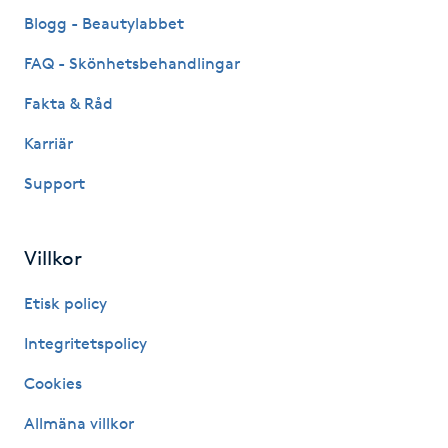
Fransk manikyr
Blogg - Beautylabbet
FAQ - Skönhetsbehandlingar
Fransrengöring
Fakta & Råd
Frekvensterapi
Karriär
Support
Friskvård
Friskvårdsmassage
Villkor
Frisör
Etisk policy
Integritetspolicy
Funktionsanalys
Cookies
Färgning
Allmäna villkor