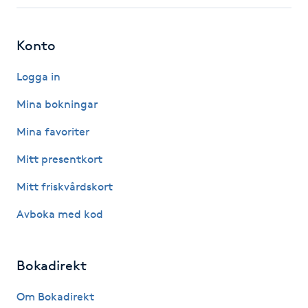
Fotsvamp
Konto
Fotvård
Logga in
Fransar
Mina bokningar
Fransborttagning
Mina favoriter
Mitt presentkort
Fransfärgning
Mitt friskvårdskort
Fransförlängning
Avboka med kod
Fransförlängning Megavolym
Bokadirekt
Fransförlängning Volym
Om Bokadirekt