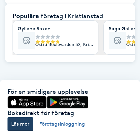
F
Populära
företag
i Kristianstad
Face framing
Gyllene Saxen
Saga Galleri
Faceliftmassage
Östra Boulevarden 32, Kristianstad
Östra 
Fet hårbotten
Fettreducering
För en smidigare upplevelse
Fibromassage
Fillers
Bokadirekt för företag
Läs mer
Företagsinloggning
Fotmassage