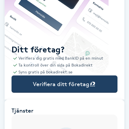
Babylights
Balayage
Bambumassage
Ditt företag?
Verifiera dig gratis med BankID på en minut
Barber
Ta kontroll över din sida på Bokadirekt
Syns gratis på bokadirekt.se
Barnklippning
Verifiera ditt företag
BIAB
Blowout
Tjänster
Bottenfärg