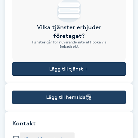
Brynformning
Vilka tjänster erbjuder
Brynfärgning
företaget?
Tjänster går för nuvarande inte att boka via
Brynplockning
Bokadirekt
Bröllopsuppsättning
Lägg till tjänst
C
Celluliter
Lägg till hemsida
Coachning
Color correction
Kontakt