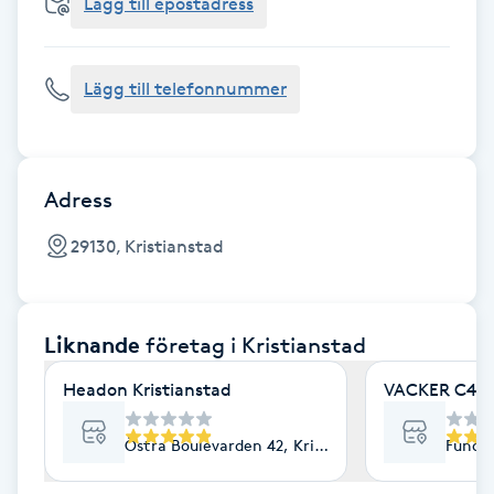
Cryoterapi
Lägg till epostadress
D
Lägg till telefonnummer
Damklippning
Dermapen
Adress
Diamantslipning
29130, Kristianstad
E
Enzympeeling
Liknande
företag
i Kristianstad
Extensions
Headon Kristianstad
VACKER C4
Extensions borttagning
Östra Boulevarden 42, Kristianstad
Fundat
Eyeliner-tatuering