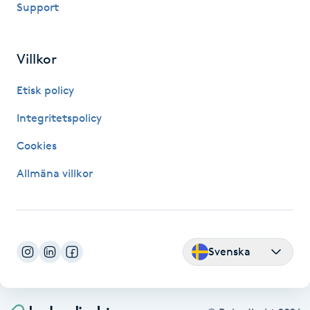
Support
Fransk manikyr
Fransrengöring
Villkor
Etisk policy
Frekvensterapi
Integritetspolicy
Friskvård
Cookies
Friskvårdsmassage
Allmäna villkor
Frisör
Funktionsanalys
Svenska
Färgning