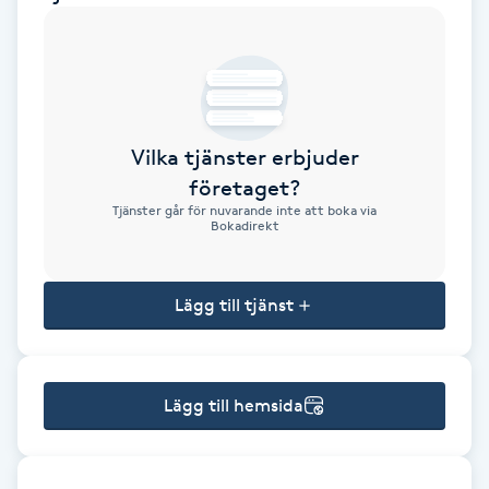
Brynformning
Brynfärgning
Vilka tjänster erbjuder
Brynplockning
företaget?
Tjänster går för nuvarande inte att boka via
Bröllopsuppsättning
Bokadirekt
C
Lägg till tjänst
Celluliter
Coachning
Lägg till hemsida
Color correction