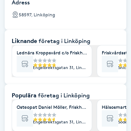
Cryoterapi
Adress
D
58597, Linköping
Damklippning
Liknande
företag
i Linköping
Dermapen
Lednära Kroppsvård c/o Friskhuset
Friskvårdsst
Diamantslipning
E
Engelbrektsgatan 31, Linköping
Snicka
Enzympeeling
Populära
företag
i Linköping
Extensions
Osteopat Daniel Möller, Friskhuset
Hälsosmart J
Extensions borttagning
Engelbrektsgatan 31, Linköping
Söderl
Eyeliner-tatuering