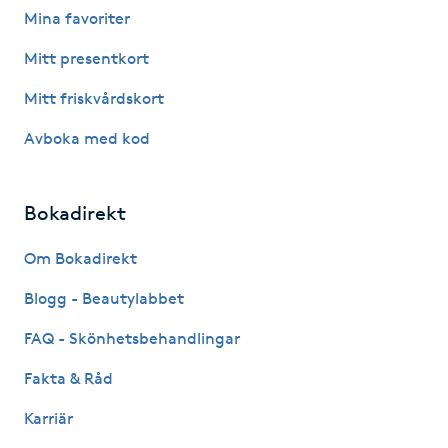
Mina favoriter
Fotsvamp
Mitt presentkort
Fotvård
Mitt friskvårdskort
Fransar
Avboka med kod
Fransborttagning
Bokadirekt
Fransfärgning
Om Bokadirekt
Blogg - Beautylabbet
Fransförlängning
FAQ - Skönhetsbehandlingar
Fransförlängning Megavolym
Fakta & Råd
Fransförlängning Volym
Karriär