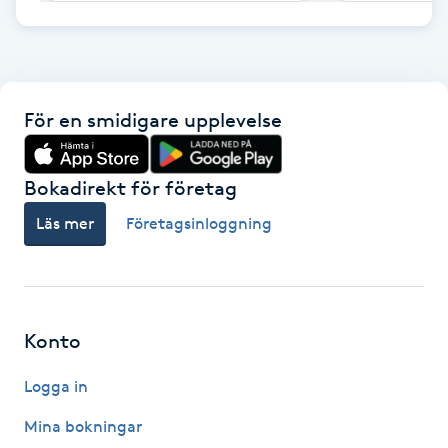
F
Face framing
För en smidigare upplevelse
Faceliftmassage
Bokadirekt för företag
Fet hårbotten
Läs mer
Företagsinloggning
Fettreducering
Fibromassage
Konto
Fillers
Logga in
Fotmassage
Mina bokningar