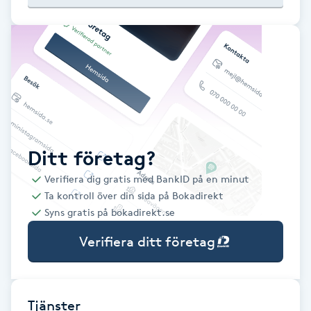
Babylights
Balayage
Bambumassage
Barber
Ditt företag?
Verifiera dig gratis med BankID på en minut
Barnklippning
Ta kontroll över din sida på Bokadirekt
Syns gratis på bokadirekt.se
BIAB
Verifiera ditt företag
Blowout
Bottenfärg
Tjänster