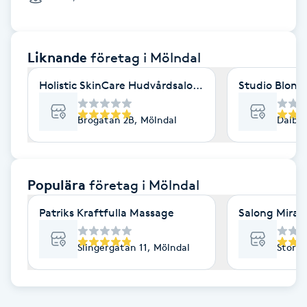
Cryoterapi
D
Liknande
företag
i Mölndal
Damklippning
Holistic SkinCare Hudvårdsalong
Studio Blond
Dermapen
Brogatan 2B, Mölndal
Dalbog
Diamantslipning
E
Populära
företag
i Mölndal
Enzympeeling
Patriks Kraftfulla Massage
Salong Mira
Extensions
Slingergatan 11, Mölndal
Storga
Extensions borttagning
Eyeliner-tatuering