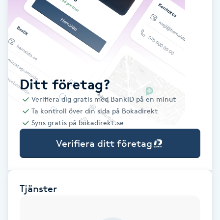
Babylights
Balayage
Bambumassage
Ditt företag?
Verifiera dig gratis med BankID på en minut
Barber
Ta kontroll över din sida på Bokadirekt
Syns gratis på bokadirekt.se
Barnklippning
Verifiera ditt företag
BIAB
Blowout
Tjänster
Bottenfärg