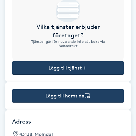
Brynformning
Vilka tjänster erbjuder
Brynfärgning
företaget?
Tjänster går för nuvarande inte att boka via
Brynplockning
Bokadirekt
Bröllopsuppsättning
Lägg till tjänst
C
Celluliter
Lägg till hemsida
Coachning
Color correction
Adress
43138, Mölndal