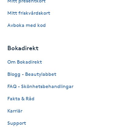
Mitt presentkort
Fotsvamp
Mitt friskvårdskort
Fotvård
Avboka med kod
Fransar
Bokadirekt
Fransborttagning
Om Bokadirekt
Blogg - Beautylabbet
Fransfärgning
FAQ - Skönhetsbehandlingar
Fransförlängning
Fakta & Råd
Fransförlängning Megavolym
Karriär
Support
Fransförlängning Volym