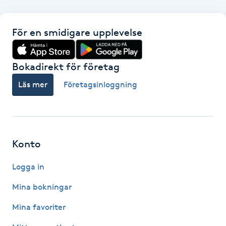
F
För en smidigare upplevelse
Face framing
Bokadirekt för företag
Faceliftmassage
Läs mer
Företagsinloggning
Fet hårbotten
Fettreducering
Konto
Fibromassage
Logga in
Fillers
Mina bokningar
Mina favoriter
Fotmassage