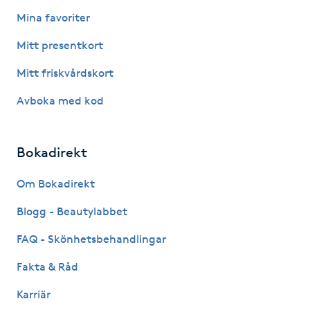
Fotsvamp
Mina favoriter
Mitt presentkort
Fotvård
Mitt friskvårdskort
Fransar
Avboka med kod
Fransborttagning
Bokadirekt
Fransfärgning
Om Bokadirekt
Fransförlängning
Blogg - Beautylabbet
FAQ - Skönhetsbehandlingar
Fransförlängning Megavolym
Fakta & Råd
Fransförlängning Volym
Karriär