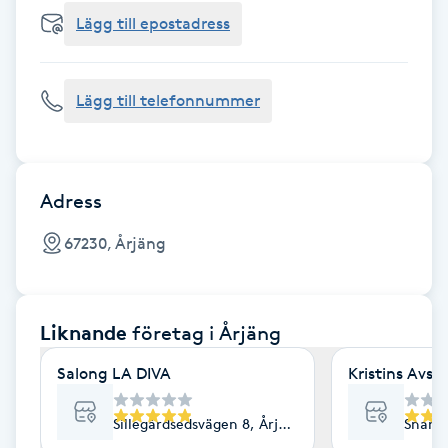
Cryoterapi
Lägg till epostadress
D
Damklippning
Lägg till telefonnummer
Dermapen
Diamantslipning
Adress
E
67230, Årjäng
Enzympeeling
Liknande
företag
i Årjäng
Extensions
Salong LA DIVA
Kristins Avsl
Extensions borttagning
Sillegårdsedsvägen 8, Årjäng
Snarki
Eyeliner-tatuering