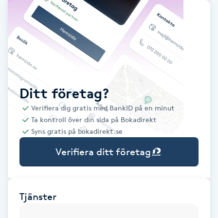
Babylights
Balayage
Bambumassage
Ditt företag?
Barber
Verifiera dig gratis med BankID på en minut
Ta kontroll över din sida på Bokadirekt
Barnklippning
Syns gratis på bokadirekt.se
Verifiera ditt företag
BIAB
Blowout
Tjänster
Bottenfärg