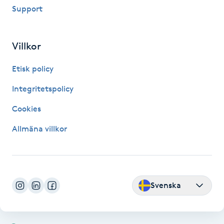
Support
Fransk manikyr
Fransrengöring
Villkor
Frekvensterapi
Etisk policy
Integritetspolicy
Friskvård
Cookies
Friskvårdsmassage
Allmäna villkor
Frisör
Funktionsanalys
Svenska
Färgning