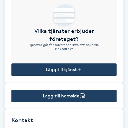
Brynformning
Brynfärgning
Vilka tjänster erbjuder
företaget?
Brynplockning
Tjänster går för nuvarande inte att boka via
Bokadirekt
Bröllopsuppsättning
C
Lägg till tjänst
Celluliter
Lägg till hemsida
Coachning
Color correction
Kontakt