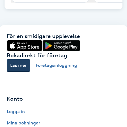
F
Face framing
För en smidigare upplevelse
Faceliftmassage
Fet hårbotten
Bokadirekt för företag
Läs mer
Företagsinloggning
Fettreducering
Fibromassage
Konto
Fillers
Logga in
Fotmassage
Mina bokningar