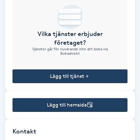
Brynformning
Brynfärgning
Vilka tjänster erbjuder
företaget?
Brynplockning
Tjänster går för nuvarande inte att boka via
Bokadirekt
Bröllopsuppsättning
C
Lägg till tjänst
Celluliter
Lägg till hemsida
Coachning
Color correction
Kontakt