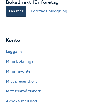
Bokadirekt för företag
F
Läs mer
Företagsinloggning
Face framing
Faceliftmassage
Konto
Fet hårbotten
Logga in
Fettreducering
Mina bokningar
Mina favoriter
Fibromassage
Mitt presentkort
Fillers
Mitt friskvårdskort
Avboka med kod
Fotmassage