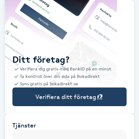
Babylights
Balayage
Bambumassage
Ditt företag?
Barber
Verifiera dig gratis med BankID på en minut
Ta kontroll över din sida på Bokadirekt
Barnklippning
Syns gratis på bokadirekt.se
Verifiera ditt företag
BIAB
Blowout
Tjänster
Bottenfärg