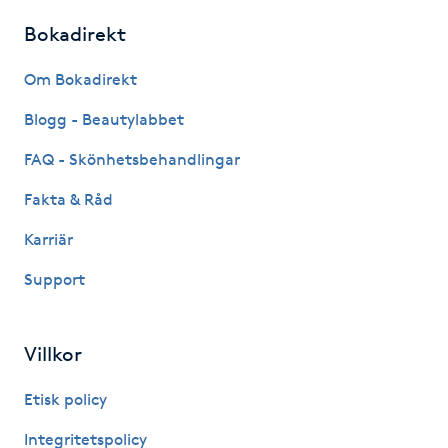
Fotsvamp
Bokadirekt
Fotvård
Om Bokadirekt
Blogg - Beautylabbet
Fransar
FAQ - Skönhetsbehandlingar
Fransborttagning
Fakta & Råd
Karriär
Fransfärgning
Support
Fransförlängning
Villkor
Fransförlängning Megavolym
Etisk policy
Fransförlängning Volym
Integritetspolicy