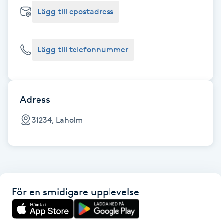
Cryoterapi
Lägg till epostadress
D
Damklippning
Lägg till telefonnummer
Dermapen
Diamantslipning
Adress
E
31234, Laholm
Enzympeeling
Extensions
För en smidigare upplevelse
Extensions borttagning
Eyeliner-tatuering