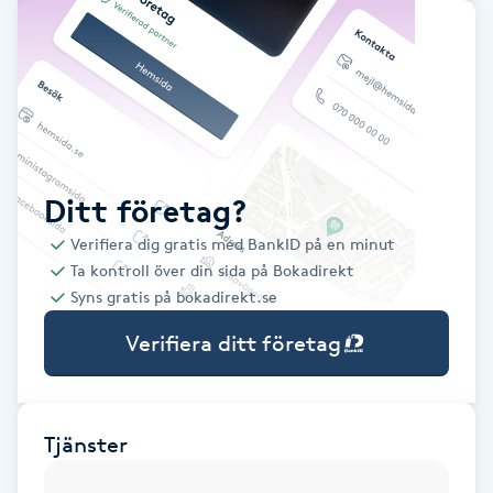
Babylights
Balayage
Bambumassage
Ditt företag?
Barber
Verifiera dig gratis med BankID på en minut
Ta kontroll över din sida på Bokadirekt
Barnklippning
Syns gratis på bokadirekt.se
Verifiera ditt företag
BIAB
Blowout
Tjänster
Bottenfärg