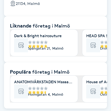
Cryoterapi
21134, Malmö
D
Damklippning
Liknande
företag
i Malmö
Dermapen
Dark & Bright haircouture
HEAD SPA S
Diamantslipning
Spångatan 21, Malmö
Drott
E
Enzympeeling
Populära
företag
i Malmö
ANATOMIVÄRKSTADEN Massage & Friskvård
House of Aes
Extensions
Holmgatan 4, Malmö
Östra 
Extensions borttagning
Eyeliner-tatuering