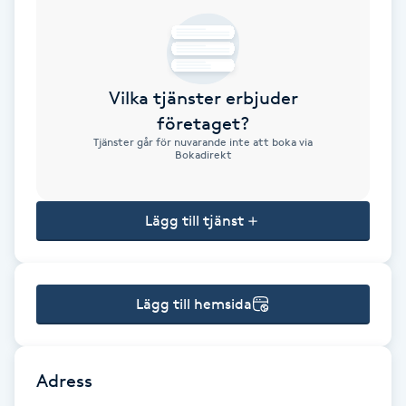
Brynformning
Brynfärgning
Vilka tjänster erbjuder
företaget?
Brynplockning
Tjänster går för nuvarande inte att boka via
Bokadirekt
Bröllopsuppsättning
C
Lägg till tjänst
Celluliter
Lägg till hemsida
Coachning
Color correction
Adress