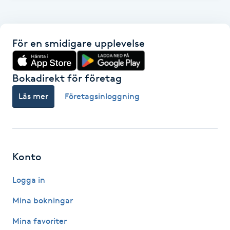
F
Face framing
För en smidigare upplevelse
Faceliftmassage
Bokadirekt för företag
Fet hårbotten
Läs mer
Företagsinloggning
Fettreducering
Fibromassage
Konto
Logga in
Fillers
Mina bokningar
Fotmassage
Mina favoriter