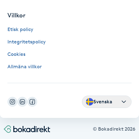
Fransk manikyr
Villkor
Fransrengöring
Etisk policy
Frekvensterapi
Integritetspolicy
Cookies
Friskvård
Allmäna villkor
Friskvårdsmassage
Frisör
Svenska
Funktionsanalys
Färgning
© Bokadirekt
2026