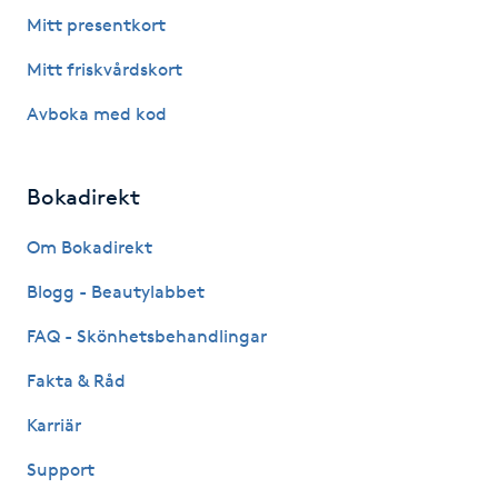
Fotsvamp
Mitt presentkort
Mitt friskvårdskort
Fotvård
Avboka med kod
Fransar
Bokadirekt
Fransborttagning
Om Bokadirekt
Fransfärgning
Blogg - Beautylabbet
Fransförlängning
FAQ - Skönhetsbehandlingar
Fakta & Råd
Fransförlängning Megavolym
Karriär
Fransförlängning Volym
Support