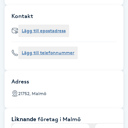
Cryoterapi
D
Kontakt
Damklippning
Lägg till epostadress
Dermapen
Lägg till telefonnummer
Diamantslipning
E
Enzympeeling
Adress
21752, Malmö
Extensions
Extensions borttagning
Liknande
företag
i Malmö
Eyeliner-tatuering