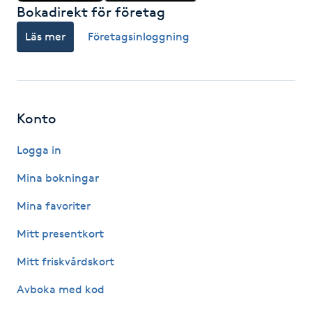
Bokadirekt för företag
Fotsvamp
Läs mer
Företagsinloggning
Fotvård
Fransar
Konto
Fransborttagning
Logga in
Fransfärgning
Mina bokningar
Mina favoriter
Fransförlängning
Mitt presentkort
Fransförlängning Megavolym
Mitt friskvårdskort
Fransförlängning Volym
Avboka med kod