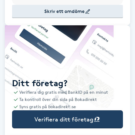
Babylights
Skriv ett omdöme
Balayage
Bambumassage
Barber
Barnklippning
Ditt företag?
Verifiera dig gratis med BankID på en minut
BIAB
Ta kontroll över din sida på Bokadirekt
Syns gratis på bokadirekt.se
Blowout
Verifiera ditt företag
Bottenfärg