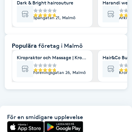
Dark & Bright haircouture
Harandi well
F
Spångatan 21, Malmö
Arkit
Face framing
Faceliftmassage
Populära
företag
i Malmö
Fet hårbotten
Kiropraktor och Massage | Kroppia
Hair&Co Burl
Fettreducering
Föreningsgatan 26, Malmö
Kronet
Fibromassage
Fillers
För en smidigare upplevelse
Fotmassage