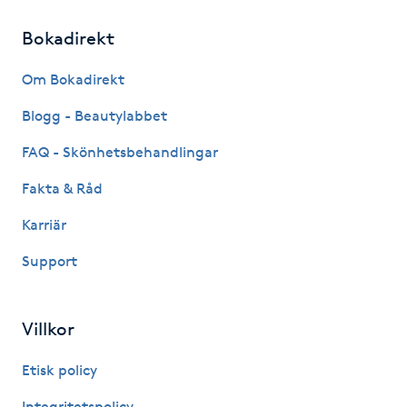
Fransk manikyr
Bokadirekt
Fransrengöring
Om Bokadirekt
Blogg - Beautylabbet
Frekvensterapi
FAQ - Skönhetsbehandlingar
Friskvård
Fakta & Råd
Friskvårdsmassage
Karriär
Support
Frisör
Funktionsanalys
Villkor
Etisk policy
Färgning
Integritetspolicy