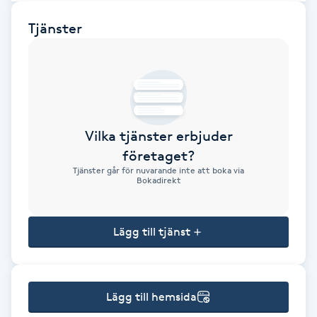
Brynformning
Tjänster
Brynfärgning
Brynplockning
Vilka tjänster erbjuder
Bröllopsuppsättning
företaget?
C
Tjänster går för nuvarande inte att boka via
Bokadirekt
Celluliter
Lägg till tjänst
Coachning
Color correction
Lägg till hemsida