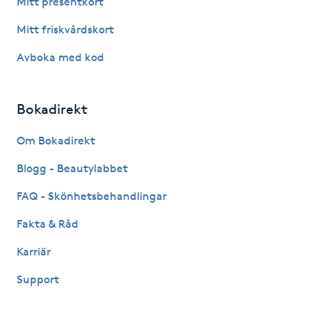
Mitt presentkort
Fotsvamp
Mitt friskvårdskort
Fotvård
Avboka med kod
Fransar
Bokadirekt
Fransborttagning
Om Bokadirekt
Blogg - Beautylabbet
Fransfärgning
FAQ - Skönhetsbehandlingar
Fransförlängning
Fakta & Råd
Fransförlängning Megavolym
Karriär
Support
Fransförlängning Volym