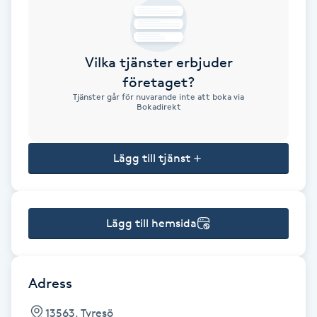
Brynformning
Vilka tjänster erbjuder
Brynfärgning
företaget?
Tjänster går för nuvarande inte att boka via
Brynplockning
Bokadirekt
Bröllopsuppsättning
Lägg till tjänst
C
Celluliter
Lägg till hemsida
Coachning
Color correction
Adress
13563, Tyresö