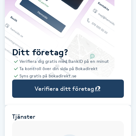
Babylights
Balayage
Bambumassage
Ditt företag?
Verifiera dig gratis med BankID på en minut
Barber
Ta kontroll över din sida på Bokadirekt
Syns gratis på bokadirekt.se
Barnklippning
Verifiera ditt företag
BIAB
Blowout
Tjänster
Bottenfärg