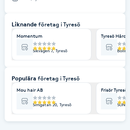
Cryoterapi
D
Liknande
företag
i Tyresö
Damklippning
Momentum
Tyresö Hårce
Dermapen
Sikvägen 7, Tyresö
Bollmo
Diamantslipning
E
Populära
företag
i Tyresö
Enzympeeling
Mou hair AB
Frisör Tyres
Extensions
Simgatan 20, Tyresö
SUNNA
Extensions borttagning
Eyeliner-tatuering