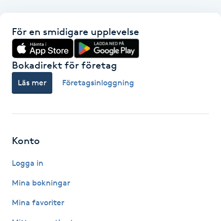
F
För en smidigare upplevelse
Face framing
Bokadirekt för företag
Faceliftmassage
Läs mer
Företagsinloggning
Fet hårbotten
Fettreducering
Konto
Fibromassage
Logga in
Fillers
Mina bokningar
Mina favoriter
Fotmassage