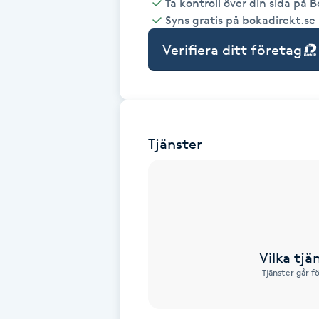
Ta kontroll över din sida på 
Syns gratis på bokadirekt.se
Babylights
Verifiera ditt företag
Balayage
Bambumassage
Tjänster
Barber
Barnklippning
BIAB
Vilka tjä
Blowout
Tjänster går f
Bottenfärg