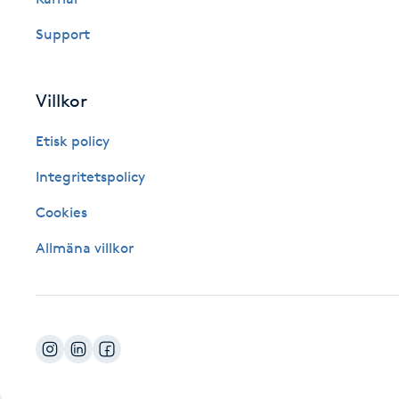
Fotsvamp
Support
Fotvård
Villkor
Fransar
Etisk policy
Fransborttagning
Integritetspolicy
Cookies
Fransfärgning
Allmäna villkor
Fransförlängning
Fransförlängning Megavolym
Fransförlängning Volym