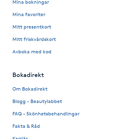
Eyeliner-tatuering
Mina bokningar
F
Mina favoriter
Face framing
Mitt presentkort
Mitt friskvårdskort
Faceliftmassage
Avboka med kod
Fet hårbotten
Bokadirekt
Fettreducering
Om Bokadirekt
Fibromassage
Blogg - Beautylabbet
Fillers
FAQ - Skönhetsbehandlingar
Fakta & Råd
Fotmassage
Karriär