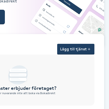
Bokadirekt
Lägg till tjänst
nster erbjuder företaget?
ör nuvarande inte att boka via Bokadirekt