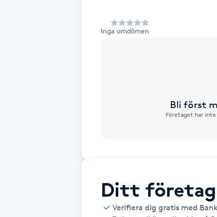
Alternativmedicin
Inga omdömen
Andningsmassage
Ansiktslyft utan kirurgi
Aromamassage
Bli först
Företaget har inte
Ashtanga Yoga
Ayurveda
Ayurvedisk Massage
Ditt företag
Ansiktsbehandling djuprengörande
Verifiera dig gratis med Ban
B