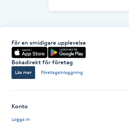
Cryoterapi
D
Damklippning
För en smidigare upplevelse
Dermapen
Diamantslipning
Bokadirekt för företag
E
Läs mer
Företagsinloggning
Enzympeeling
Extensions
Konto
Extensions borttagning
Logga in