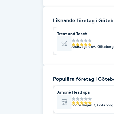
Brynformning
Liknande
företag
i Göteb
Brynfärgning
Treat and Teach
Brynplockning
Ånäsvägen 6A, Göteborg
Bröllopsuppsättning
C
Celluliter
Populära
företag
i Göteb
Coachning
Amoriè Head spa
Color correction
Södra Vägen 7, Göteborg