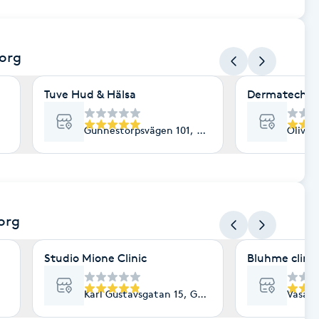
org
Tuve Hud & Hälsa
Dermatech
Gunnestorpsvägen 101, Göteborg
Olived
org
Studio Mione Clinic
Bluhme clinic
Karl Gustavsgatan 15, Göteborg
Vasaga