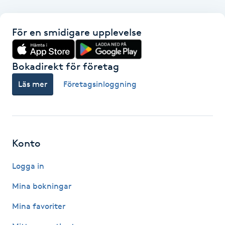
F
För en smidigare upplevelse
Face framing
Bokadirekt för företag
Faceliftmassage
Läs mer
Företagsinloggning
Fet hårbotten
Fettreducering
Konto
Fibromassage
Logga in
Fillers
Mina bokningar
Mina favoriter
Fotmassage