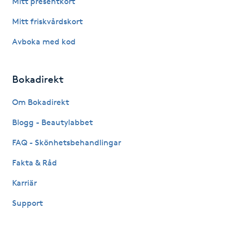
Mitt presentkort
Fotsvamp
Mitt friskvårdskort
Fotvård
Avboka med kod
Fransar
Bokadirekt
Fransborttagning
Om Bokadirekt
Blogg - Beautylabbet
Fransfärgning
FAQ - Skönhetsbehandlingar
Fransförlängning
Fakta & Råd
Fransförlängning Megavolym
Karriär
Support
Fransförlängning Volym