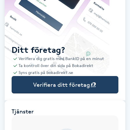
Babylights
Balayage
Bambumassage
Ditt företag?
Verifiera dig gratis med BankID på en minut
Barber
Ta kontroll över din sida på Bokadirekt
Syns gratis på bokadirekt.se
Barnklippning
Verifiera ditt företag
BIAB
Blowout
Tjänster
Bottenfärg