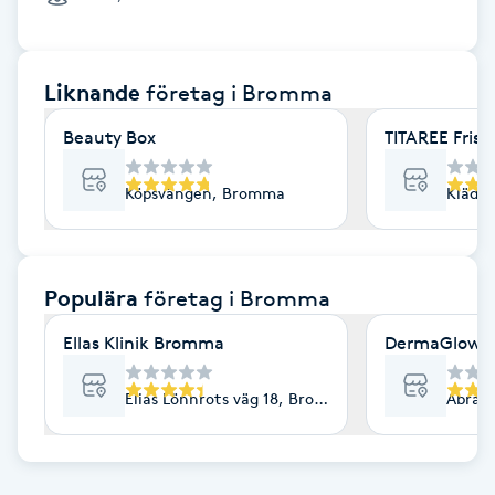
Cryoterapi
D
Liknande
företag
i Bromma
Damklippning
Beauty Box
TITAREE Frisk
Dermapen
Köpsvängen, Bromma
Kläde
Diamantslipning
E
Populära
företag
i Bromma
Enzympeeling
Ellas Klinik Bromma
DermaGlow 
Extensions
Elias Lönnrots väg 18, Bromma
Abrah
Extensions borttagning
Eyeliner-tatuering