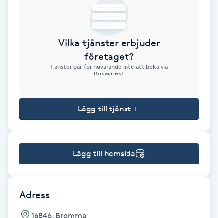
Brynformning
Vilka tjänster erbjuder
Brynfärgning
företaget?
Tjänster går för nuvarande inte att boka via
Brynplockning
Bokadirekt
Bröllopsuppsättning
Lägg till tjänst
C
Celluliter
Lägg till hemsida
Coachning
Color correction
Adress
16846, Bromma