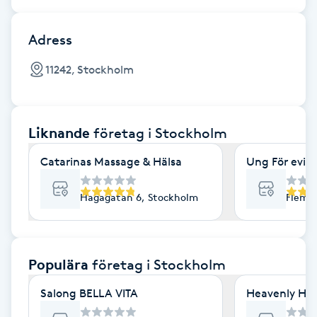
Cryoterapi
D
Adress
Damklippning
11242, Stockholm
Dermapen
Liknande
företag
i Stockholm
Diamantslipning
E
Catarinas Massage & Hälsa
Ung För evig
Enzympeeling
Hagagatan 6, Stockholm
Flemi
Extensions
Populära
företag
i Stockholm
Extensions borttagning
Salong BELLA VITA
Heavenly Hai
Eyeliner-tatuering