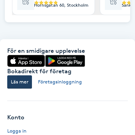
Hornsgatan 60, Stockholm
Sankt 
F
Face framing
Faceliftmassage
För en smidigare upplevelse
Fet hårbotten
Bokadirekt för företag
Fettreducering
Läs mer
Företagsinloggning
Fibromassage
Fillers
Konto
Fotmassage
Logga in