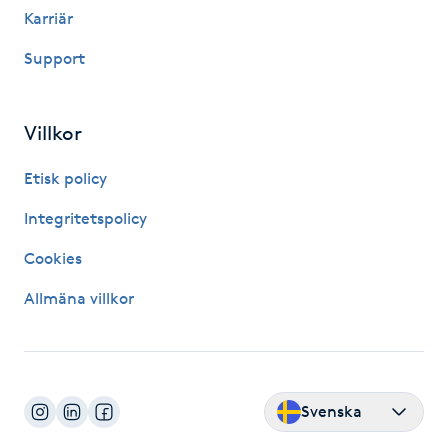
Karriär
Fransk manikyr
Support
Fransrengöring
Villkor
Frekvensterapi
Etisk policy
Friskvård
Integritetspolicy
Friskvårdsmassage
Cookies
Allmäna villkor
Frisör
Funktionsanalys
Färgning
Svenska