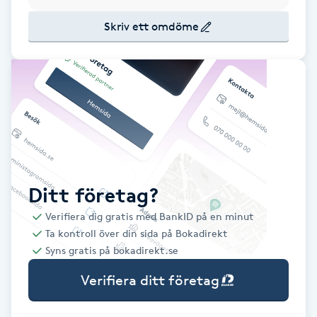
Babylights
Skriv ett omdöme
Balayage
Bambumassage
Barber
Barnklippning
Ditt företag?
Verifiera dig gratis med BankID på en minut
BIAB
Ta kontroll över din sida på Bokadirekt
Syns gratis på bokadirekt.se
Blowout
Verifiera ditt företag
Bottenfärg