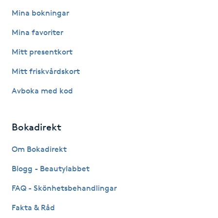
Fotsvamp
Mina bokningar
Mina favoriter
Fotvård
Mitt presentkort
Fransar
Mitt friskvårdskort
Avboka med kod
Fransborttagning
Fransfärgning
Bokadirekt
Fransförlängning
Om Bokadirekt
Blogg - Beautylabbet
Fransförlängning Megavolym
FAQ - Skönhetsbehandlingar
Fransförlängning Volym
Fakta & Råd