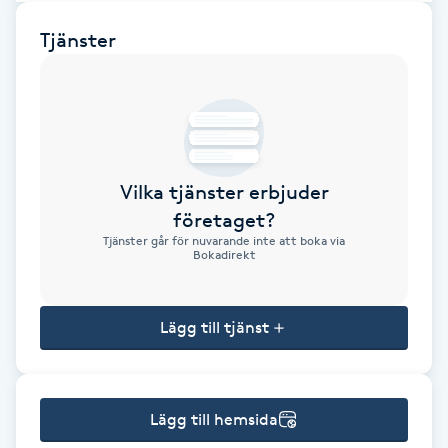
Brynformning
Tjänster
Brynfärgning
Brynplockning
Vilka tjänster erbjuder
Bröllopsuppsättning
företaget?
C
Tjänster går för nuvarande inte att boka via
Bokadirekt
Celluliter
Lägg till tjänst
Coachning
Color correction
Lägg till hemsida