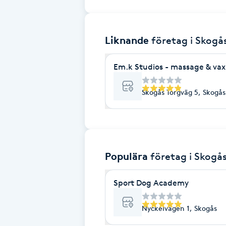
Brynformning
Liknande
företag
i Skogå
Brynfärgning
Em.k Studios - massage & va
Brynplockning
Skogås Torgväg 5, Skogås
Bröllopsuppsättning
C
Celluliter
Populära
företag
i Skogå
Coachning
Sport Dog Academy
Color correction
Nyckelvägen 1, Skogås