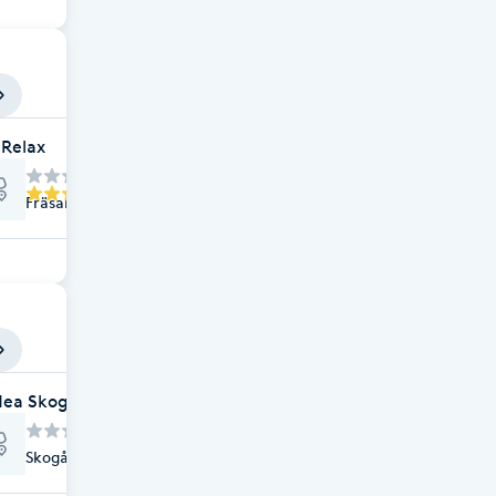
 Relax
s
Fräsarvägen 24, Skogås
dea Skogås
Skogåsplan 9, Skogås