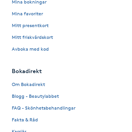
Eyeliner-tatuering
Mina bokningar
F
Mina favoriter
Face framing
Mitt presentkort
Mitt friskvårdskort
Faceliftmassage
Avboka med kod
Fet hårbotten
Bokadirekt
Fettreducering
Om Bokadirekt
Fibromassage
Blogg - Beautylabbet
Fillers
FAQ - Skönhetsbehandlingar
Fakta & Råd
Fotmassage
Karriär