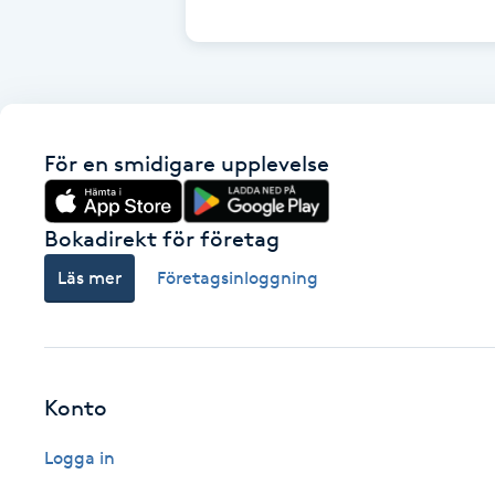
Cryoterapi
D
Damklippning
För en smidigare upplevelse
Dermapen
Diamantslipning
Bokadirekt för företag
E
Läs mer
Företagsinloggning
Enzympeeling
Extensions
Konto
Extensions borttagning
Logga in