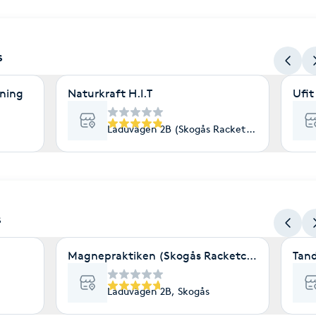
s
xning
Naturkraft H.I.T
Ufit
Laduvägen 2B (Skogås Racketcenter), Skogå
s
Magnepraktiken (Skogås Racketcenter)
Tan
Laduvägen 2B, Skogås