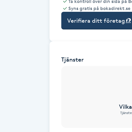
Ta kontroll över din sida på 
Syns gratis på bokadirekt.se
Babylights
Verifiera ditt företag
Balayage
Bambumassage
Tjänster
Barber
Barnklippning
BIAB
Vilk
Blowout
Tjänste
Bottenfärg