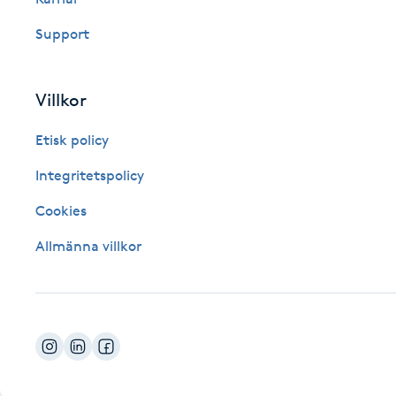
Fotsvamp
Support
Fotvård
Villkor
Fransar
Etisk policy
Fransborttagning
Integritetspolicy
Cookies
Fransfärgning
Allmänna villkor
Fransförlängning
Fransförlängning Megavolym
Fransförlängning Volym