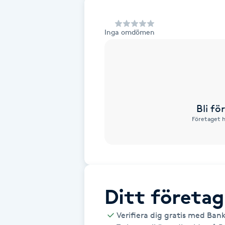
Alternativmedicin
Inga omdömen
Andningsmassage
Ansiktslyft utan kirurgi
Aromamassage
Bli f
Företaget h
Ashtanga Yoga
Ayurveda
Ayurvedisk Massage
Ditt företag
Ansiktsbehandling djuprengörande
Verifiera dig gratis med Ban
B