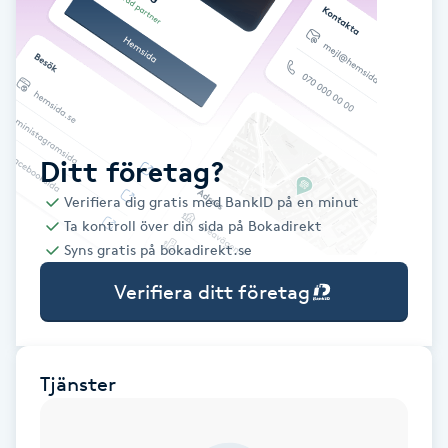
Babylights
Balayage
Bambumassage
Ditt företag?
Verifiera dig gratis med BankID på en minut
Barber
Ta kontroll över din sida på Bokadirekt
Syns gratis på bokadirekt.se
Barnklippning
Verifiera ditt företag
BIAB
Blowout
Tjänster
Bottenfärg