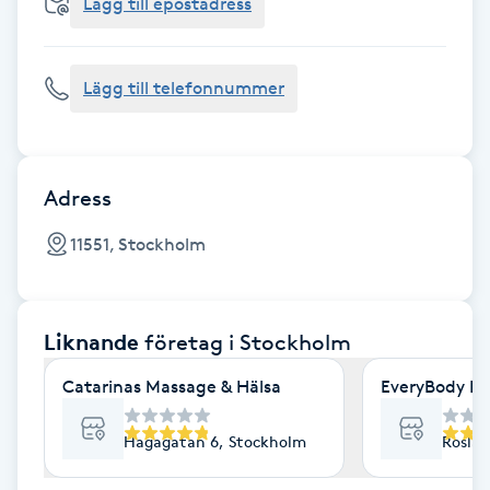
Cryoterapi
Lägg till epostadress
D
Lägg till telefonnummer
Damklippning
Dermapen
Adress
Diamantslipning
11551, Stockholm
E
Enzympeeling
Liknande
företag
i Stockholm
Extensions
Catarinas Massage & Hälsa
EveryBody La
Extensions borttagning
Hagagatan 6, Stockholm
Roslag
Eyeliner-tatuering