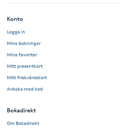
Fotsvamp
Konto
Fotvård
Logga in
Fransar
Mina bokningar
Fransborttagning
Mina favoriter
Mitt presentkort
Fransfärgning
Mitt friskvårdskort
Fransförlängning
Avboka med kod
Fransförlängning Megavolym
Bokadirekt
Fransförlängning Volym
Om Bokadirekt