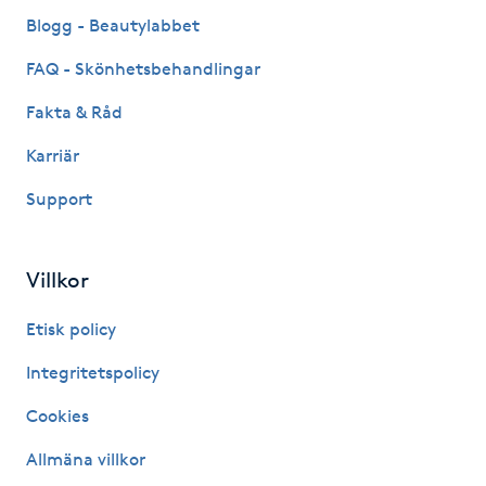
Fransk manikyr
Blogg - Beautylabbet
FAQ - Skönhetsbehandlingar
Fransrengöring
Fakta & Råd
Frekvensterapi
Karriär
Support
Friskvård
Friskvårdsmassage
Villkor
Frisör
Etisk policy
Integritetspolicy
Funktionsanalys
Cookies
Färgning
Allmäna villkor