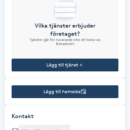
Brynformning
Vilka tjänster erbjuder
Brynfärgning
företaget?
Tjänster går för nuvarande inte att boka via
Brynplockning
Bokadirekt
Bröllopsuppsättning
Lägg till tjänst
C
Celluliter
Lägg till hemsida
Coachning
Color correction
Kontakt