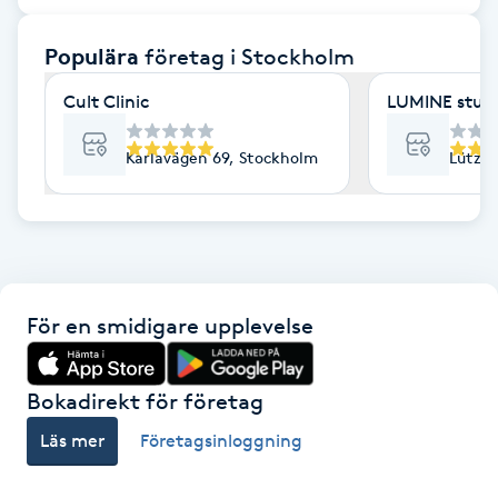
F
Populära
företag
i Stockholm
Face framing
Cult Clinic
LUMINE stud
Faceliftmassage
Karlavägen 69, Stockholm
Lützen
Fet hårbotten
Fettreducering
För en smidigare upplevelse
Fibromassage
Fillers
Bokadirekt för företag
Läs mer
Företagsinloggning
Fotmassage