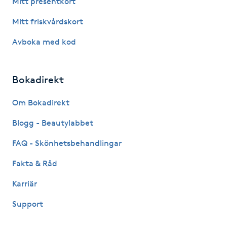
Mitt presentkort
Fotsvamp
Mitt friskvårdskort
Fotvård
Avboka med kod
Fransar
Bokadirekt
Fransborttagning
Om Bokadirekt
Blogg - Beautylabbet
Fransfärgning
FAQ - Skönhetsbehandlingar
Fransförlängning
Fakta & Råd
Fransförlängning Megavolym
Karriär
Support
Fransförlängning Volym