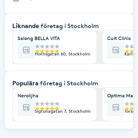
Cryoterapi
D
Liknande
företag
i Stockholm
Damklippning
Salong BELLA VITA
Cult Clinic
Dermapen
Hornsgatan 60, Stockholm
Karlav
Diamantslipning
E
Populära
företag
i Stockholm
Enzympeeling
Nerolijha
Optima Mass
Extensions
Sigtunagatan 7, Stockholm
Torsga
Extensions borttagning
Eyeliner-tatuering