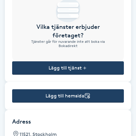
Brynformning
Vilka tjänster erbjuder
Brynfärgning
företaget?
Tjänster går för nuvarande inte att boka via
Brynplockning
Bokadirekt
Bröllopsuppsättning
Lägg till tjänst
C
Celluliter
Lägg till hemsida
Coachning
Color correction
Adress
11521, Stockholm