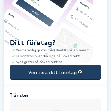
Babylights
Balayage
Bambumassage
Ditt företag?
Verifiera dig gratis med BankID på en minut
Barber
Ta kontroll över din sida på Bokadirekt
Syns gratis på bokadirekt.se
Barnklippning
Verifiera ditt företag
BIAB
Blowout
Tjänster
Bottenfärg