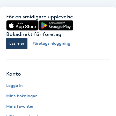
F
För en smidigare upplevelse
Face framing
Bokadirekt för företag
Faceliftmassage
Läs mer
Företagsinloggning
Fet hårbotten
Fettreducering
Konto
Fibromassage
Logga in
Fillers
Mina bokningar
Mina favoriter
Fotmassage