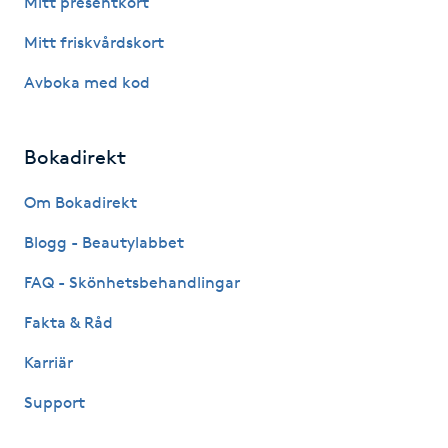
Mitt presentkort
Fotsvamp
Mitt friskvårdskort
Fotvård
Avboka med kod
Fransar
Bokadirekt
Fransborttagning
Om Bokadirekt
Blogg - Beautylabbet
Fransfärgning
FAQ - Skönhetsbehandlingar
Fransförlängning
Fakta & Råd
Fransförlängning Megavolym
Karriär
Support
Fransförlängning Volym