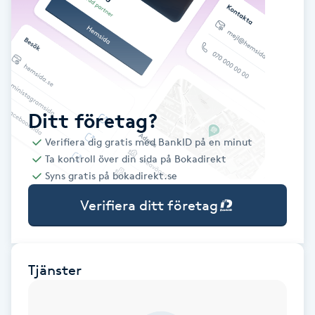
Babylights
Balayage
Bambumassage
Ditt företag?
Verifiera dig gratis med BankID på en minut
Barber
Ta kontroll över din sida på Bokadirekt
Syns gratis på bokadirekt.se
Barnklippning
Verifiera ditt företag
BIAB
Blowout
Tjänster
Bottenfärg