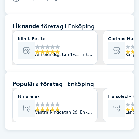
Cryoterapi
D
Liknande
företag
i Enköping
Damklippning
Klinik Petite
Carinas Hudv
Dermapen
Annelundsgatan 17C, Enköping
Källga
Diamantslipning
E
Populära
företag
i Enköping
Enzympeeling
Ninarelax
Hälsoled - Ki
Extensions
Västra Ringgatan 26, Enköping
Långg
Extensions borttagning
Eyeliner-tatuering