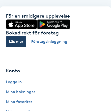
F
För en smidigare upplevelse
Face framing
Bokadirekt för företag
Faceliftmassage
Läs mer
Företagsinloggning
Fet hårbotten
Fettreducering
Konto
Fibromassage
Logga in
Fillers
Mina bokningar
Mina favoriter
Fotmassage