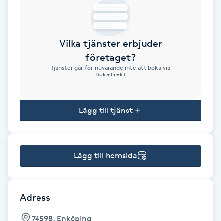
Brynformning
Vilka tjänster erbjuder
Brynfärgning
företaget?
Tjänster går för nuvarande inte att boka via
Brynplockning
Bokadirekt
Bröllopsuppsättning
Lägg till tjänst
C
Celluliter
Lägg till hemsida
Coachning
Color correction
Adress
74598, Enköping