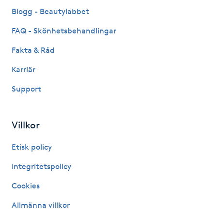
Fransk manikyr
Blogg - Beautylabbet
FAQ - Skönhetsbehandlingar
Fransrengöring
Fakta & Råd
Frekvensterapi
Karriär
Support
Friskvård
Friskvårdsmassage
Villkor
Frisör
Etisk policy
Integritetspolicy
Funktionsanalys
Cookies
Färgning
Allmänna villkor