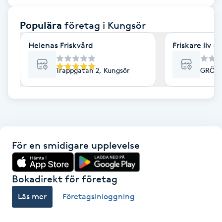
F
Populära
företag
i Kungsör
Face framing
Helenas Friskvård
Friskare liv 
Faceliftmassage
Trappgatan 2, Kungsör
GRÖNÖ
Fet hårbotten
Fettreducering
För en smidigare upplevelse
Fibromassage
Fillers
Bokadirekt för företag
Läs mer
Företagsinloggning
Fotmassage