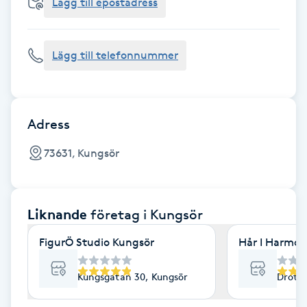
Cryoterapi
Lägg till epostadress
D
Lägg till telefonnummer
Damklippning
Dermapen
Adress
Diamantslipning
73631, Kungsör
E
Enzympeeling
Liknande
företag
i Kungsör
Extensions
FigurÖ Studio Kungsör
Hår I Harmon
Extensions borttagning
Kungsgatan 30, Kungsör
Drottn
Eyeliner-tatuering