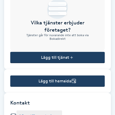
Brynformning
Vilka tjänster erbjuder
Brynfärgning
företaget?
Tjänster går för nuvarande inte att boka via
Brynplockning
Bokadirekt
Bröllopsuppsättning
Lägg till tjänst
C
Celluliter
Lägg till hemsida
Coachning
Color correction
Kontakt