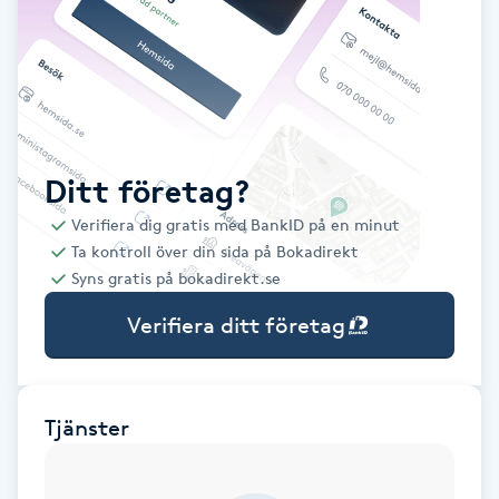
Babylights
Balayage
Bambumassage
Ditt företag?
Verifiera dig gratis med BankID på en minut
Barber
Ta kontroll över din sida på Bokadirekt
Syns gratis på bokadirekt.se
Barnklippning
Verifiera ditt företag
BIAB
Blowout
Tjänster
Bottenfärg