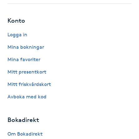
Fotsvamp
Konto
Fotvård
Logga in
Fransar
Mina bokningar
Fransborttagning
Mina favoriter
Mitt presentkort
Fransfärgning
Mitt friskvårdskort
Fransförlängning
Avboka med kod
Fransförlängning Megavolym
Bokadirekt
Fransförlängning Volym
Om Bokadirekt