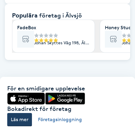
F
Populära
företag
i Älvsjö
Face framing
FadeBox
Honey Studi
Faceliftmassage
Johan Skyttes Väg 198, Älvsjö
Johan 
Fet hårbotten
Fettreducering
För en smidigare upplevelse
Fibromassage
Fillers
Bokadirekt för företag
Läs mer
Företagsinloggning
Fotmassage