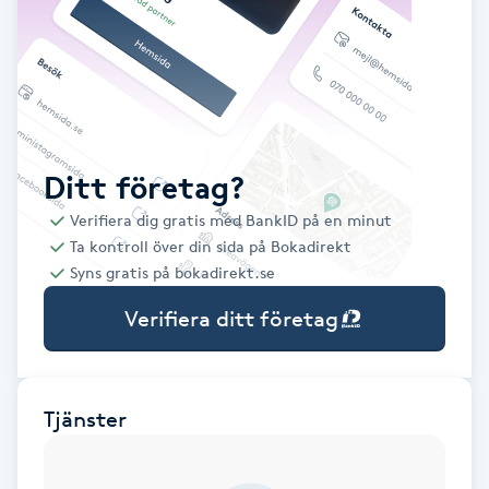
Babylights
Balayage
Bambumassage
Ditt företag?
Verifiera dig gratis med BankID på en minut
Barber
Ta kontroll över din sida på Bokadirekt
Syns gratis på bokadirekt.se
Barnklippning
Verifiera ditt företag
BIAB
Blowout
Tjänster
Bottenfärg