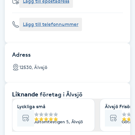
Cryoterapi
Lägg till epostadress
D
Lägg till telefonnummer
Damklippning
Dermapen
Adress
Diamantslipning
12530, Älvsjö
E
Enzympeeling
Liknande
företag
i Älvsjö
Extensions
Lyckliga små
Älvsjö Frisör
Extensions borttagning
Jultomtestigen 5, Älvsjö
Götala
Eyeliner-tatuering