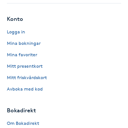
Fotsvamp
Konto
Fotvård
Logga in
Fransar
Mina bokningar
Fransborttagning
Mina favoriter
Mitt presentkort
Fransfärgning
Mitt friskvårdskort
Fransförlängning
Avboka med kod
Fransförlängning Megavolym
Bokadirekt
Fransförlängning Volym
Om Bokadirekt