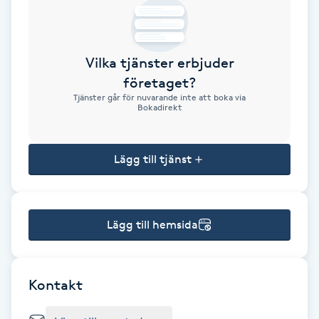
Brynformning
Vilka tjänster erbjuder
Brynfärgning
företaget?
Tjänster går för nuvarande inte att boka via
Brynplockning
Bokadirekt
Bröllopsuppsättning
Lägg till tjänst
C
Celluliter
Lägg till hemsida
Coachning
Color correction
Kontakt