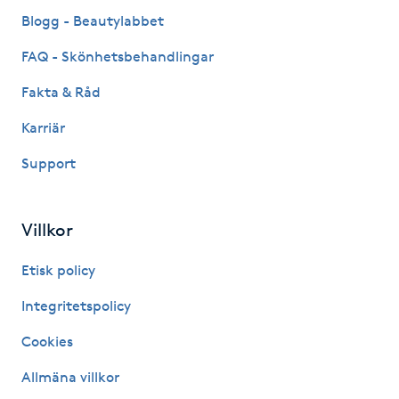
Fransk manikyr
Blogg - Beautylabbet
FAQ - Skönhetsbehandlingar
Fransrengöring
Fakta & Råd
Frekvensterapi
Karriär
Support
Friskvård
Friskvårdsmassage
Villkor
Frisör
Etisk policy
Integritetspolicy
Funktionsanalys
Cookies
Färgning
Allmäna villkor