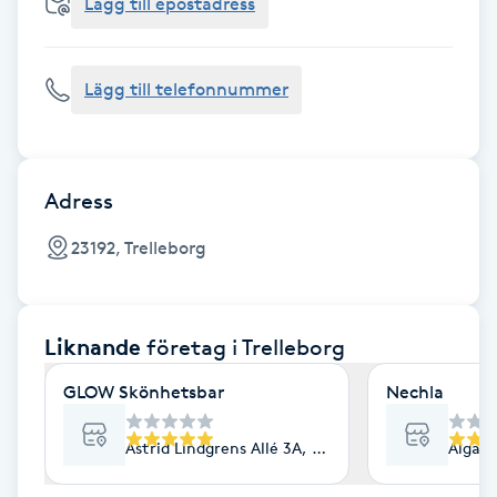
Cryoterapi
Lägg till epostadress
D
Lägg till telefonnummer
Damklippning
Dermapen
Adress
Diamantslipning
23192, Trelleborg
E
Enzympeeling
Liknande
företag
i Trelleborg
Extensions
GLOW Skönhetsbar
Nechla
Extensions borttagning
Astrid Lindgrens Allé 3A, Trelleborg
Algata
Eyeliner-tatuering