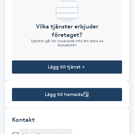
Brynformning
Vilka tjänster erbjuder
Brynfärgning
företaget?
Tjänster går för nuvarande inte att boka via
Brynplockning
Bokadirekt
Bröllopsuppsättning
Lägg till tjänst
C
Celluliter
Lägg till hemsida
Coachning
Color correction
Kontakt