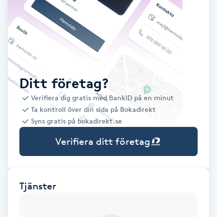
Babylights
Balayage
Bambumassage
Ditt företag?
Verifiera dig gratis med BankID på en minut
Barber
Ta kontroll över din sida på Bokadirekt
Syns gratis på bokadirekt.se
Barnklippning
Verifiera ditt företag
BIAB
Blowout
Tjänster
Bottenfärg