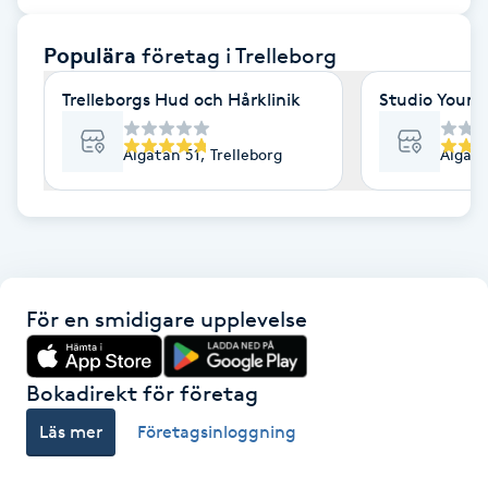
F
Populära
företag
i Trelleborg
Face framing
Trelleborgs Hud och Hårklinik
Studio Youni
Faceliftmassage
Algatan 51, Trelleborg
Algata
Fet hårbotten
Fettreducering
För en smidigare upplevelse
Fibromassage
Fillers
Bokadirekt för företag
Läs mer
Företagsinloggning
Fotmassage