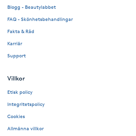
Fransk manikyr
Blogg - Beautylabbet
FAQ - Skönhetsbehandlingar
Fransrengöring
Fakta & Råd
Frekvensterapi
Karriär
Support
Friskvård
Friskvårdsmassage
Villkor
Frisör
Etisk policy
Integritetspolicy
Funktionsanalys
Cookies
Färgning
Allmänna villkor