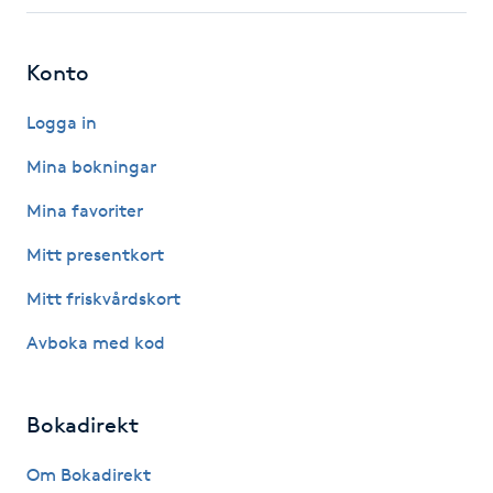
Fotsvamp
Konto
Fotvård
Logga in
Fransar
Mina bokningar
Fransborttagning
Mina favoriter
Mitt presentkort
Fransfärgning
Mitt friskvårdskort
Fransförlängning
Avboka med kod
Fransförlängning Megavolym
Bokadirekt
Fransförlängning Volym
Om Bokadirekt